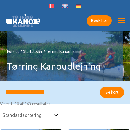
Gå
til
indholdet
Book her
Forside
/
Startsteder
/ Tørring Kanoudlejning
Tørring Kanoudlejning
Filtrer resultater
Se kort
Viser 1–20 af 263 resultater