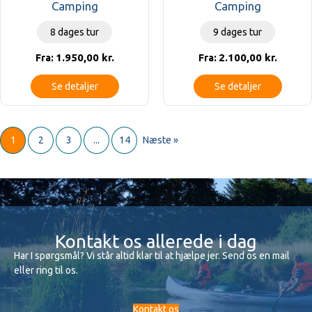
Camping
Camping
8 dages tur
9 dages tur
1.950,00
kr.
2.100,00
kr.
Fra:
Fra:
Se detaljer
Se detaljer
1
2
3
...
14
Næste »
Kontakt os allerede i dag
Har I spørgsmål? Vi står altid klar til at hjælpe jer. Send os en mail
eller ring til os.
Kontakt os