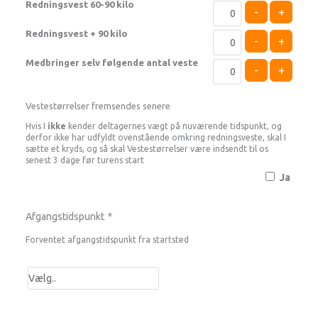
Redningsvest 60-90 kilo
-
+
Redningsvest + 90 kilo
-
+
Medbringer selv følgende antal veste
-
+
Vestestørrelser fremsendes senere
Hvis I
ikke
kender deltagernes vægt på nuværende tidspunkt, og
derfor ikke har udfyldt ovenstående omkring redningsveste, skal I
sætte et kryds, og så skal Vestestørrelser være indsendt til os
senest 3 dage før turens start
Ja
Afgangstidspunkt
*
Forventet afgangstidspunkt fra startsted