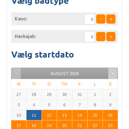
Vælg bådtype
Kano:
-
+
Havkajak:
-
+
Vælg startdato
AUGUST
2026
M
TI
O
TO
F
L
S
27
28
29
30
31
1
2
3
4
5
6
7
8
9
10
11
12
13
14
15
16
17
18
19
20
21
22
23