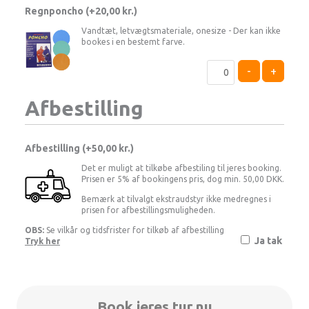
Regnponcho (+
20,00
kr.
)
Vandtæt, letvægtsmateriale, onesize - Der kan ikke
bookes i en bestemt farve.
-
+
Afbestilling
Afbestilling (
50,00 kr.
)
Det er muligt at tilkøbe afbestiling til jeres booking.
Prisen er 5% af bookingens pris, dog min. 50,00 DKK.
Bemærk at tilvalgt ekstraudstyr ikke medregnes i
prisen for afbestillingsmuligheden.
OBS:
Se vilkår og tidsfrister for tilkøb af afbestilling
Ja tak
Tryk her
Book jeres tur nu