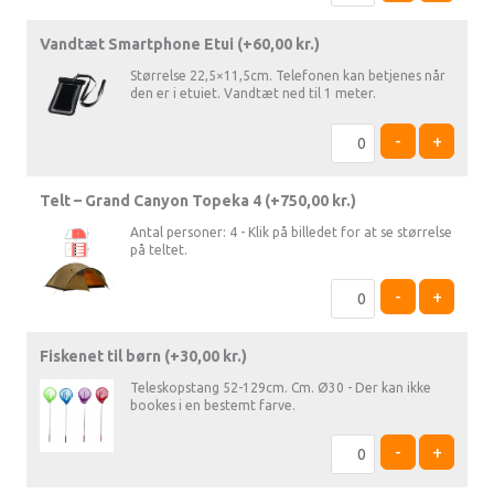
Vandtæt Smartphone Etui (+
60,00
kr.
)
Størrelse 22,5×11,5cm. Telefonen kan betjenes når
den er i etuiet. Vandtæt ned til 1 meter.
-
+
Telt – Grand Canyon Topeka 4 (+
750,00
kr.
)
Antal personer: 4 - Klik på billedet for at se størrelse
på teltet.
-
+
Fiskenet til børn (+
30,00
kr.
)
Teleskopstang 52-129cm. Cm. Ø30 - Der kan ikke
bookes i en bestemt farve.
-
+