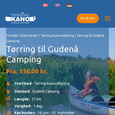
Gå
til
indholdet
Book her
Forside
/
Startsteder
/
Tørring Kanoudlejning
/ Tørring til Gudenå
Camping
Tørring til Gudenå
Camping
Fra:
550,00
kr.
Startsted:
Tørring Kanoudlejning
Slutsted:
Gudenå Camping
Længde:
21 km
Varighed:
1 dag
Kan bookes:
16. juni - 30. september