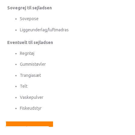
Sovegrej til sejladsen
Sovepose
Liggeunderlag/luftmadras
Eventuelt til sejladsen
Regntøj
Gummistøvler
Trangiasæt
Telt
Vaskepulver
Fiskeudstyr
Download pakkeliste