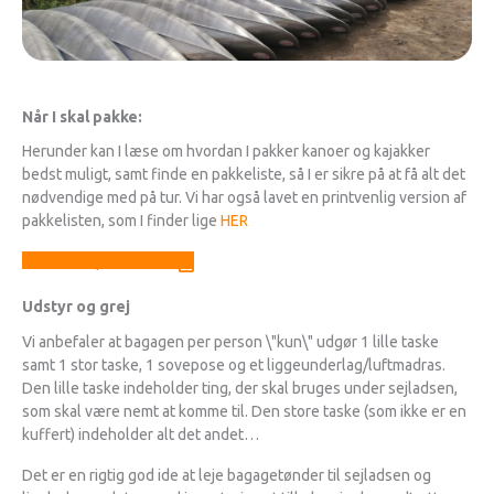
Når I skal pakke:
Herunder kan I læse om hvordan I pakker kanoer og kajakker
bedst muligt, samt finde en pakkeliste, så I er sikre på at få alt det
nødvendige med på tur. Vi har også lavet en printvenlig version af
pakkelisten, som I finder lige
HER
Download pakkeliste
Udstyr og grej
Vi anbefaler at bagagen per person \"kun\" udgør 1 lille taske
samt 1 stor taske, 1 sovepose og et liggeunderlag/luftmadras.
Den lille taske indeholder ting, der skal bruges under sejladsen,
som skal være nemt at komme til. Den store taske (som ikke er en
kuffert) indeholder alt det andet…
Det er en rigtig god ide at leje bagagetønder til sejladsen og