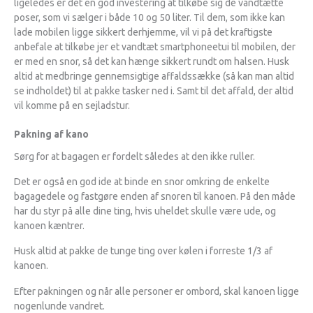
ligeledes er det en god investering at tilkøbe sig de vandtætte
poser, som vi sælger i både 10 og 50 liter. Til dem, som ikke kan
lade mobilen ligge sikkert derhjemme, vil vi på det kraftigste
anbefale at tilkøbe jer et vandtæt smartphoneetui til mobilen, der
er med en snor, så det kan hænge sikkert rundt om halsen. Husk
altid at medbringe gennemsigtige affaldssække (så kan man altid
se indholdet) til at pakke tasker ned i. Samt til det affald, der altid
vil komme på en sejladstur.
Pakning af kano
Sørg for at bagagen er fordelt således at den ikke ruller.
Det er også en god ide at binde en snor omkring de enkelte
bagagedele og fastgøre enden af snoren til kanoen. På den måde
har du styr på alle dine ting, hvis uheldet skulle være ude, og
kanoen kæntrer.
Husk altid at pakke de tunge ting over kølen i forreste 1/3 af
kanoen.
Efter pakningen og når alle personer er ombord, skal kanoen ligge
nogenlunde vandret.