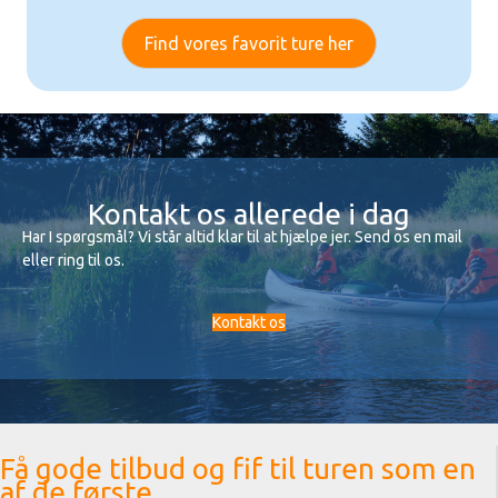
Find vores favorit ture her
Kontakt os allerede i dag
Har I spørgsmål? Vi står altid klar til at hjælpe jer. Send os en mail
eller ring til os.
Kontakt os
Få gode tilbud og fif til turen som en
af de første