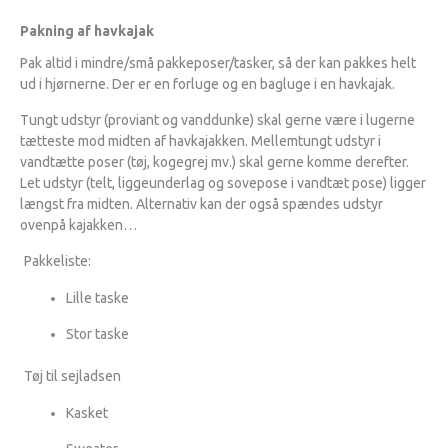
Pakning af havkajak
Pak altid i mindre/små pakkeposer/tasker, så der kan pakkes helt
ud i hjørnerne. Der er en forluge og en bagluge i en havkajak.
Tungt udstyr (proviant og vanddunke) skal gerne være i lugerne
tætteste mod midten af havkajakken. Mellemtungt udstyr i
vandtætte poser (tøj, kogegrej mv.) skal gerne komme derefter.
Let udstyr (telt, liggeunderlag og sovepose i vandtæt pose) ligger
længst fra midten. Alternativ kan der også spændes udstyr
ovenpå kajakken…
Pakkeliste:
Lille taske
Stor taske
Tøj til sejladsen
Kasket