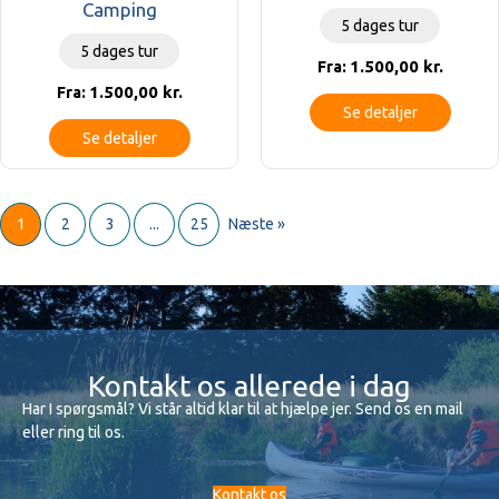
Camping
5 dages tur
5 dages tur
1.500,00
kr.
Fra:
1.500,00
kr.
Fra:
Se detaljer
Se detaljer
1
2
3
...
25
Næste »
Kontakt os allerede i dag
Har I spørgsmål? Vi står altid klar til at hjælpe jer. Send os en mail
eller ring til os.
Kontakt os