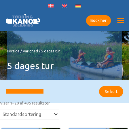
Gå
til
indholdet
Book her
Forside
/
Varighed
/ 5 dages tur
5 dages tur
Filtrer resultater
Se kort
Viser 1–20 af 495 resultater