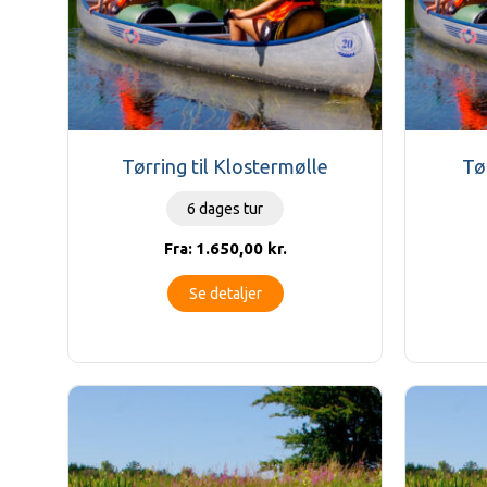
Tørring til Klostermølle
Tø
6 dages tur
1.650,00
kr.
Fra:
Se detaljer