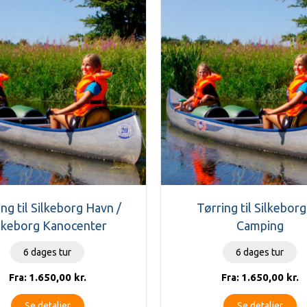
ng til Silkeborg Havn /
Tørring til Silkebor
lkeborg Kanocenter
Camping
6 dages tur
6 dages tur
1.650,00
kr.
1.650,00
kr.
Fra:
Fra:
Se detaljer
Se detaljer