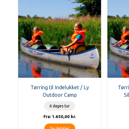
Tørring til Indelukket / Ly
Tørri
Outdoor Camp
Si
6 dages tur
1.650,00
kr.
Fra:
Se detaljer