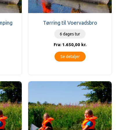
amping
Tørring til Voervadsbro
6 dages tur
1.650,00
kr.
Fra:
Se detaljer