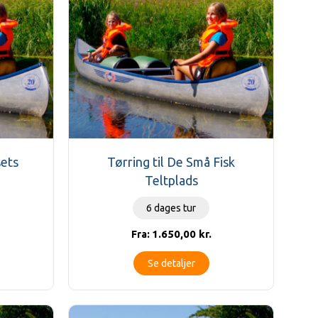
sets
Tørring til De Små Fisk
Teltplads
6 dages tur
1.650,00
kr.
Fra:
Se detaljer