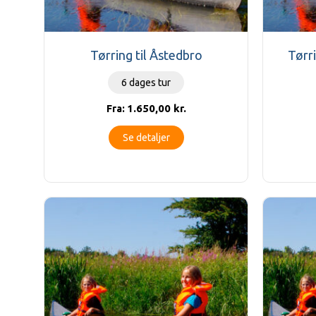
Tørring til Åstedbro
Tørr
6 dages tur
1.650,00
kr.
Fra:
Se detaljer