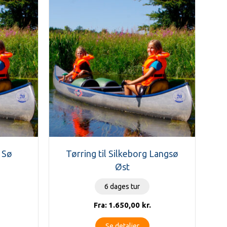
g Sø
Tørring til Silkeborg Langsø
Øst
6 dages tur
1.650,00
kr.
Fra:
Se detaljer