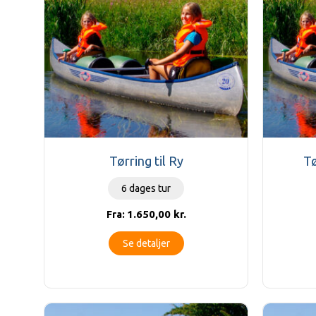
Tørring til Ry
Tø
6 dages tur
1.650,00
kr.
Fra:
Se detaljer