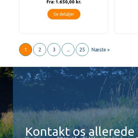
1.650,00
kr.
Fra:
Se detaljer
1
2
3
...
25
Næste »
Kontakt os allerede 