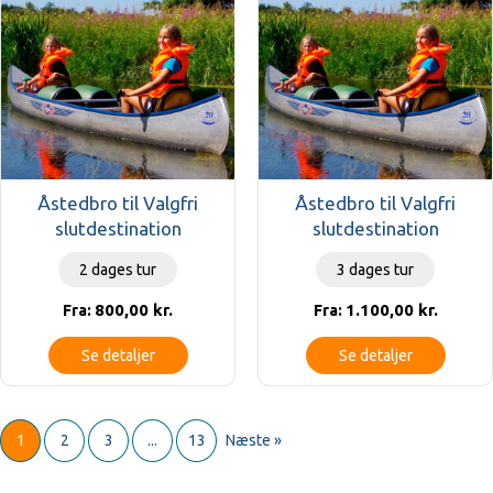
Åstedbro til Valgfri
Åstedbro til Valgfri
slutdestination
slutdestination
2 dages tur
3 dages tur
800,00
kr.
1.100,00
kr.
Fra:
Fra:
Se detaljer
Se detaljer
1
2
3
...
13
Næste »