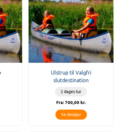
o
Ulstrup til Valgfri
slutdestination
2 dages tur
700,00
kr.
Fra:
Se detaljer