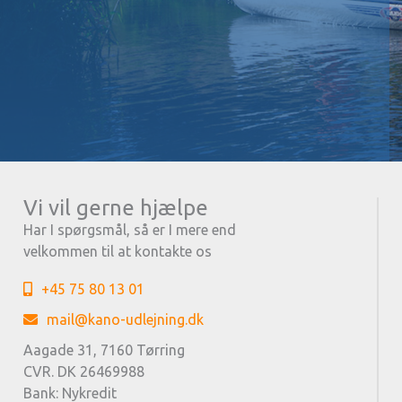
Vi vil gerne hjælpe
Har I spørgsmål, så er I mere end
velkommen til at kontakte os
+45 75 80 13 01
mail@kano-udlejning.dk
Aagade 31, 7160 Tørring
CVR. DK 26469988
Bank: Nykredit