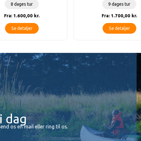
8 dages tur
9 dages tur
1.600,00
kr.
1.700,00
kr.
Fra:
Fra:
Se detaljer
Se detaljer
i dag
Send os en mail eller ring til os.