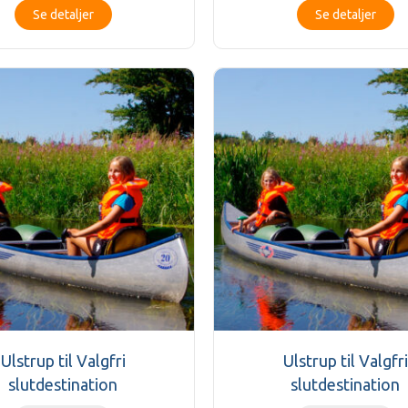
Se detaljer
Se detaljer
Ulstrup til Valgfri
Ulstrup til Valgfri
slutdestination
slutdestination