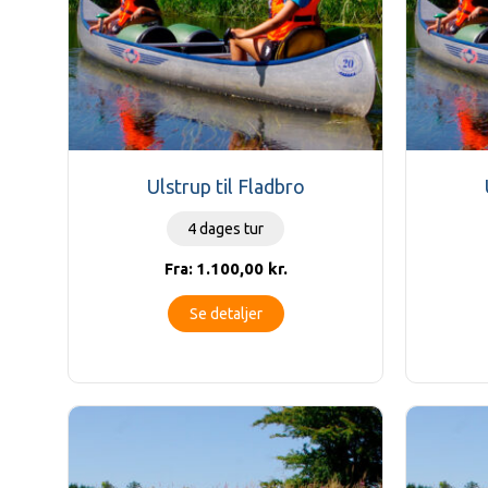
Ulstrup til Fladbro
4 dages tur
1.100,00
kr.
Fra:
Se detaljer