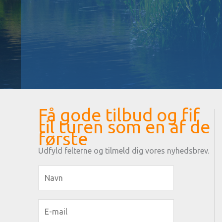
Få gode tilbud og fif
til turen som en af de
første
Udfyld felterne og tilmeld dig vores nyhedsbrev.