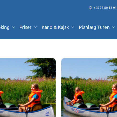
+45 75 80 13 01
king
Priser
Kano & Kajak
Planlæg Turen