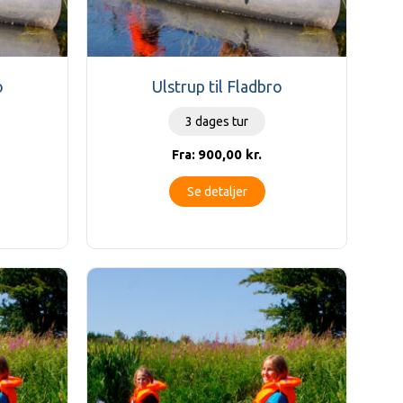
o
Ulstrup til Fladbro
3 dages tur
900,00
kr.
Fra:
Se detaljer