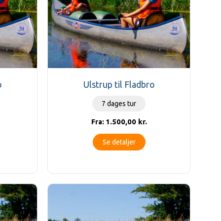
o
Ulstrup til Fladbro
7 dages tur
1.500,00
kr.
Fra:
Se detaljer