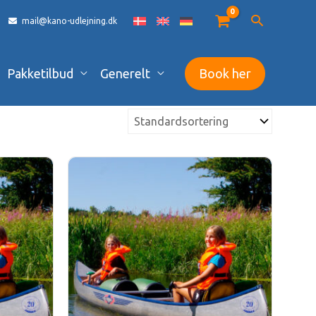
mail@kano-udlejning.dk
Pakketilbud
Generelt
Book her