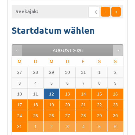
Seekajak:
-
+
Startdatum wählen
AUGUST
2026
M
D
M
D
F
S
S
27
28
29
30
31
1
2
3
4
5
6
7
8
9
10
11
12
13
14
15
16
17
18
19
20
21
22
23
24
25
26
27
28
29
30
31
1
2
3
4
5
6