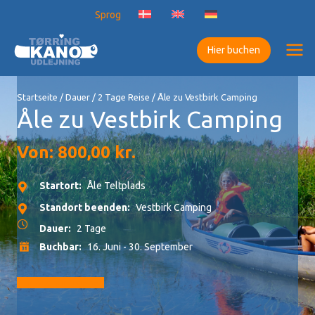
Zum
Sprog
Inhalt
springen
Hier buchen
Startseite
/
Dauer
/
2 Tage Reise
/ Åle zu Vestbirk Camping
Åle zu Vestbirk Camping
Von:
800,00
kr.
Startort:
Åle Teltplads
Standort beenden:
Vestbirk Camping
Dauer:
2 Tage
Buchbar:
16. Juni - 30. September
Zur Buchung gehen