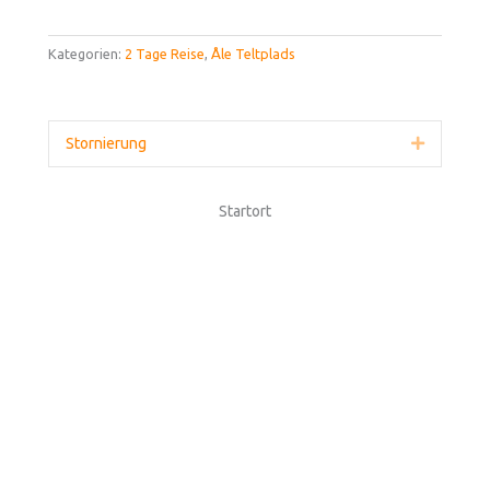
Kategorien:
2 Tage Reise
,
Åle Teltplads
Stornierung
Erweitern
Startort