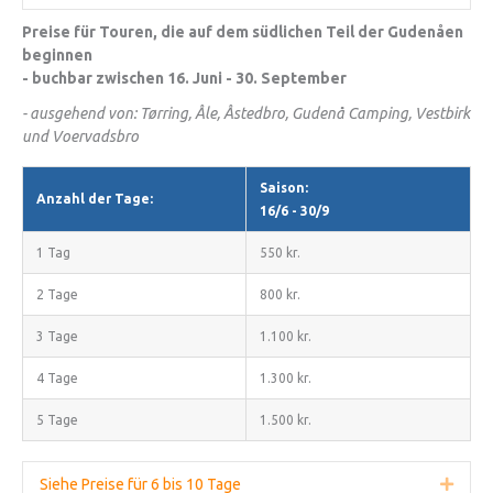
Preise für Touren, die auf dem südlichen Teil der Gudenåen
beginnen
- buchbar zwischen 16. Juni - 30. September
- ausgehend von: Tørring, Åle, Åstedbro, Gudenå Camping, Vestbirk
und Voervadsbro
Saison:
Anzahl der Tage:
16/6 - 30/9
1 Tag
550 kr.
2 Tage
800 kr.
3 Tage
1.100 kr.
4 Tage
1.300 kr.
5 Tage
1.500 kr.
Siehe Preise für 6 bis 10 Tage
Erwei