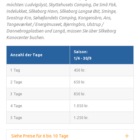
möchten: Ludvigslyst, Skyttehusets Camping, De Små Fisk,
Indelukket, Silkeborg Havn, Silkeborg Langsø Øst, Sminge,
Svostrup Kro, Søhøjlandets Camping, Kongensbro, Ans,
Tangeværket / Energimuseet, Bjerringbro, Ulstrup /
Dannebrogpladsen und Langå, müssen Sie über Silkeborg
Kanocenter buchen.
Saison:
Anzahl der Tage
1/4 - 30/9
1 Tag
450 kr.
2 Tage
650 kr.
3 Tage
850 kr.
4 Tage
1.050 kr.
5 Tage
1.250 kr.
Siehe Preise für 6 bis 10 Tage
Erwei