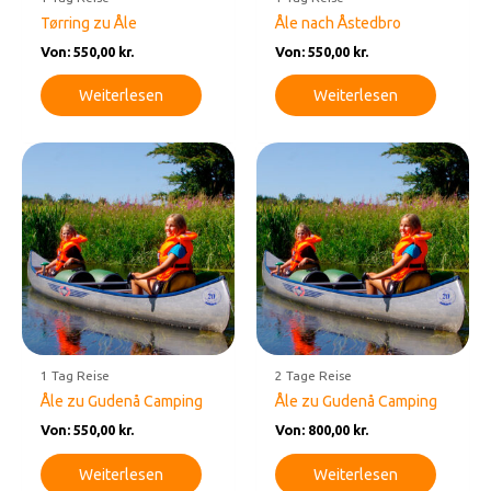
Tørring zu Åle
Åle nach Åstedbro
Von:
550,00
kr.
Von:
550,00
kr.
Weiterlesen
Weiterlesen
1 Tag Reise
2 Tage Reise
Åle zu Gudenå Camping
Åle zu Gudenå Camping
Von:
550,00
kr.
Von:
800,00
kr.
Weiterlesen
Weiterlesen