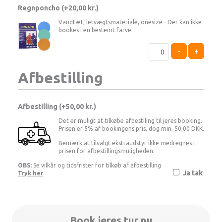
Regnponcho (+
20,00
kr.
)
Vandtæt, letvægtsmateriale, onesize - Der kan ikke
bookes i en bestemt farve.
-
+
Afbestilling
Afbestilling (
50,00 kr.
)
Det er muligt at tilkøbe afbestiling til jeres booking.
Prisen er 5% af bookingens pris, dog min. 50,00 DKK.
Bemærk at tilvalgt ekstraudstyr ikke medregnes i
prisen for afbestillingsmuligheden.
OBS:
Se vilkår og tidsfrister for tilkøb af afbestilling
Ja tak
Tryk her
Book jeres tur nu