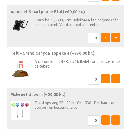
Vandtæt Smartphone Etui (+
60,00
kr.
)
Størrelse 22,5×11,5cm. Telefonen kan betjenes når
den er i etuiet. Vandtæt ned til 1 meter.
-
+
Telt – Grand Canyon Topeka 4 (+
750,00
kr.
)
Antal personer: 4 - Klik på billedet for at se størrelse
på teltet.
-
+
Fiskenet til børn (+
30,00
kr.
)
Teleskopstang 52-129cm. Cm. Ø30 - Der kan ikke
bookes i en bestemt farve.
-
+