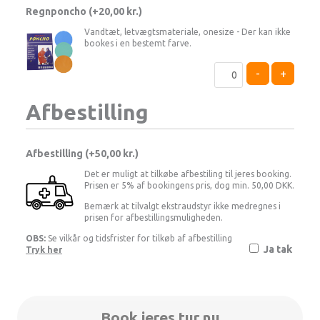
Regnponcho (+
20,00
kr.
)
Vandtæt, letvægtsmateriale, onesize - Der kan ikke
bookes i en bestemt farve.
-
+
Afbestilling
Afbestilling (
50,00 kr.
)
Det er muligt at tilkøbe afbestiling til jeres booking.
Prisen er 5% af bookingens pris, dog min. 50,00 DKK.
Bemærk at tilvalgt ekstraudstyr ikke medregnes i
prisen for afbestillingsmuligheden.
OBS:
Se vilkår og tidsfrister for tilkøb af afbestilling
Ja tak
Tryk her
Book jeres tur nu