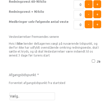
Redningsvest 60-90 kilo
-
+
Redningsvest + 90 kilo
-
+
Medbringer selv følgende antal veste
-
+
Vestestørrelser fremsendes senere
Hvis I
ikke
kender deltagernes vægt på nuværende tidspunkt, og
derfor ikke har udfyldt ovenstående omkring redningsveste, skal I
sætte et kryds, og så skal Vestestørrelser være indsendt til os
senest 3 dage før turens start
Ja
Afgangstidspunkt
*
Forventet afgangstidspunkt fra startsted