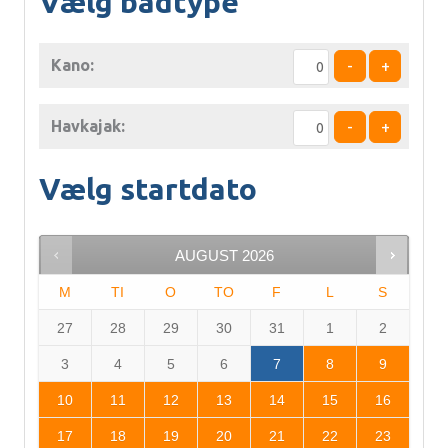
Vælg bådtype
Kano:
-
+
Havkajak:
-
+
Vælg startdato
AUGUST
2026
M
TI
O
TO
F
L
S
27
28
29
30
31
1
2
3
4
5
6
7
8
9
10
11
12
13
14
15
16
17
18
19
20
21
22
23