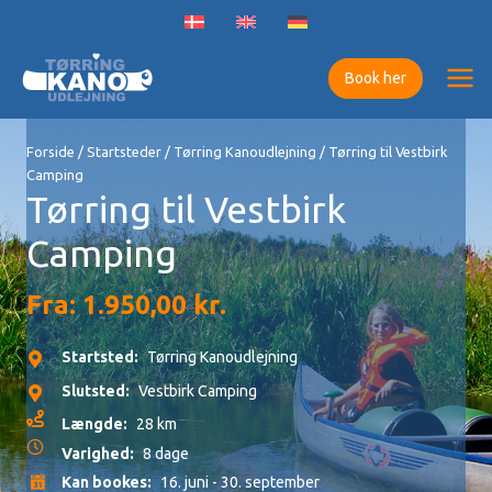
Gå
til
indholdet
Book her
Forside
/
Startsteder
/
Tørring Kanoudlejning
/ Tørring til Vestbirk
Camping
Tørring til Vestbirk
Camping
Fra:
1.950,00
kr.
Startsted:
Tørring Kanoudlejning
Slutsted:
Vestbirk Camping
Længde:
28 km
Varighed:
8 dage
Kan bookes:
16. juni - 30. september