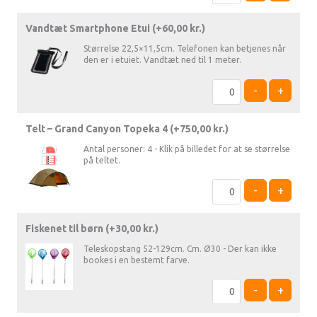
Vandtæt Smartphone Etui (+
60,00
kr.
)
Størrelse 22,5×11,5cm. Telefonen kan betjenes når
den er i etuiet. Vandtæt ned til 1 meter.
-
+
Telt – Grand Canyon Topeka 4 (+
750,00
kr.
)
Antal personer: 4 - Klik på billedet for at se størrelse
på teltet.
-
+
Fiskenet til børn (+
30,00
kr.
)
Teleskopstang 52-129cm. Cm. Ø30 - Der kan ikke
bookes i en bestemt farve.
-
+