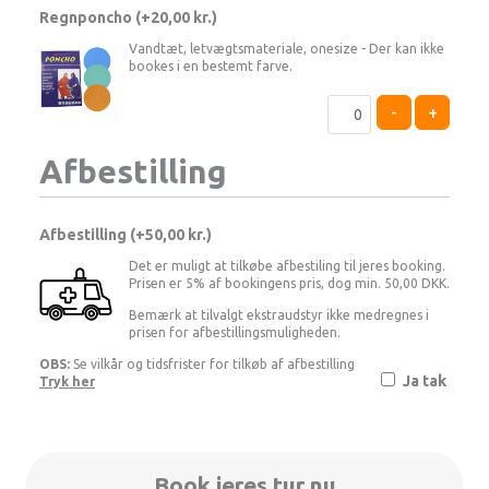
Regnponcho (+
20,00
kr.
)
Vandtæt, letvægtsmateriale, onesize - Der kan ikke
bookes i en bestemt farve.
-
+
Afbestilling
Afbestilling (
50,00 kr.
)
Det er muligt at tilkøbe afbestiling til jeres booking.
Prisen er 5% af bookingens pris, dog min. 50,00 DKK.
Bemærk at tilvalgt ekstraudstyr ikke medregnes i
prisen for afbestillingsmuligheden.
OBS:
Se vilkår og tidsfrister for tilkøb af afbestilling
Ja tak
Tryk her
Book jeres tur nu