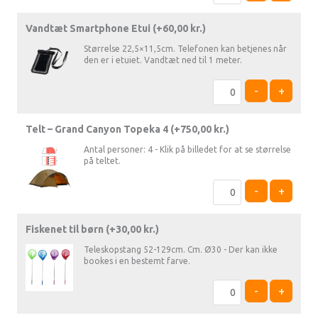
Vandtæt Smartphone Etui (+
60,00
kr.
)
Størrelse 22,5×11,5cm. Telefonen kan betjenes når
den er i etuiet. Vandtæt ned til 1 meter.
-
+
Telt – Grand Canyon Topeka 4 (+
750,00
kr.
)
Antal personer: 4 - Klik på billedet for at se størrelse
på teltet.
-
+
Fiskenet til børn (+
30,00
kr.
)
Teleskopstang 52-129cm. Cm. Ø30 - Der kan ikke
bookes i en bestemt farve.
-
+