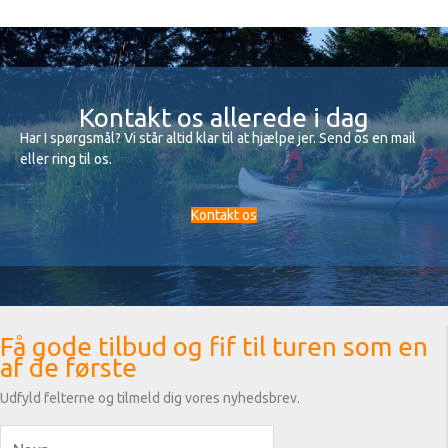
Kontakt os allerede i dag
Har I spørgsmål? Vi står altid klar til at hjælpe jer. Send os en mail
eller ring til os.
Kontakt os
Få gode tilbud og fif til turen som en
af de første
Udfyld felterne og tilmeld dig vores nyhedsbrev.