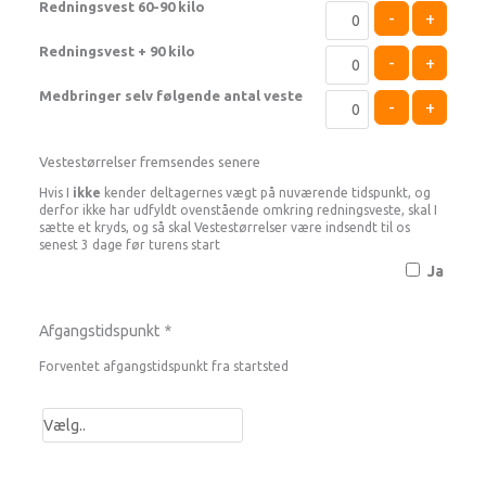
Redningsvest 60-90 kilo
-
+
Redningsvest + 90 kilo
-
+
Medbringer selv følgende antal veste
-
+
Vestestørrelser fremsendes senere
Hvis I
ikke
kender deltagernes vægt på nuværende tidspunkt, og
derfor ikke har udfyldt ovenstående omkring redningsveste, skal I
sætte et kryds, og så skal Vestestørrelser være indsendt til os
senest 3 dage før turens start
Ja
Afgangstidspunkt
*
Forventet afgangstidspunkt fra startsted