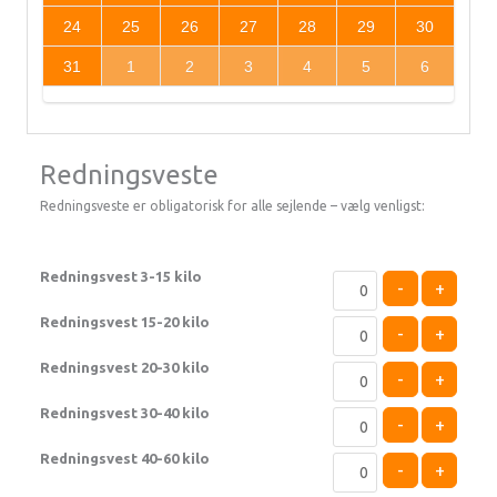
24
25
26
27
28
29
30
31
1
2
3
4
5
6
Redningsveste
Redningsveste er obligatorisk for alle sejlende – vælg venligst:
Redningsvest 3-15 kilo
-
+
Redningsvest 15-20 kilo
-
+
Redningsvest 20-30 kilo
-
+
Redningsvest 30-40 kilo
-
+
Redningsvest 40-60 kilo
-
+