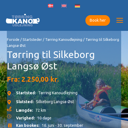
Gå
til
indholdet
Book her
Forside
/
Startsteder
/
Tørring Kanoudlejning
/ Tørring til Silkeborg
Langsø Øst
Tørring til Silkeborg
Langsø Øst
Fra:
2.250,00
kr.
Startsted:
Tørring Kanoudlejning
Slutsted:
Silkeborg Langsø Øst
Længde:
72 km
Varighed:
10 dage
Kan bookes:
16. juni - 30. september