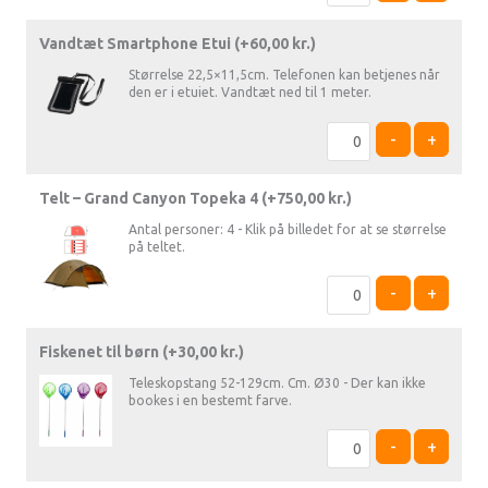
Vandtæt Smartphone Etui (+
60,00
kr.
)
Størrelse 22,5×11,5cm. Telefonen kan betjenes når
den er i etuiet. Vandtæt ned til 1 meter.
-
+
Telt – Grand Canyon Topeka 4 (+
750,00
kr.
)
Antal personer: 4 - Klik på billedet for at se størrelse
på teltet.
-
+
Fiskenet til børn (+
30,00
kr.
)
Teleskopstang 52-129cm. Cm. Ø30 - Der kan ikke
bookes i en bestemt farve.
-
+