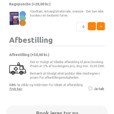
Regnponcho (+
20,00
kr.
)
Vandtæt, letvægtsmateriale, onesize - Der kan ikke
bookes i en bestemt farve.
-
+
Afbestilling
Afbestilling (
50,00 kr.
)
Det er muligt at tilkøbe afbestiling til jeres booking.
Prisen er 5% af bookingens pris, dog min. 50,00 DKK.
Bemærk at tilvalgt ekstraudstyr ikke medregnes i
prisen for afbestillingsmuligheden.
OBS:
Se vilkår og tidsfrister for tilkøb af afbestilling
Ja tak
Tryk her
Book jeres tur nu