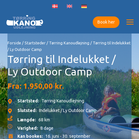
Gå
til
indholdet
Book her
Forside
/
Startsteder
/
Tørring Kanoudlejning
/ Tørring til Indelukket
/ Ly Outdoor Camp
Tørring til Indelukket /
Ly Outdoor Camp
Fra:
1.950,00
kr.
Startsted:
Tørring Kanoudlejning
Slutsted:
Indelukket / Ly Outdoor Camp
Længde:
68 km
Varighed:
8 dage
Kan bookes:
16. juni - 30. september