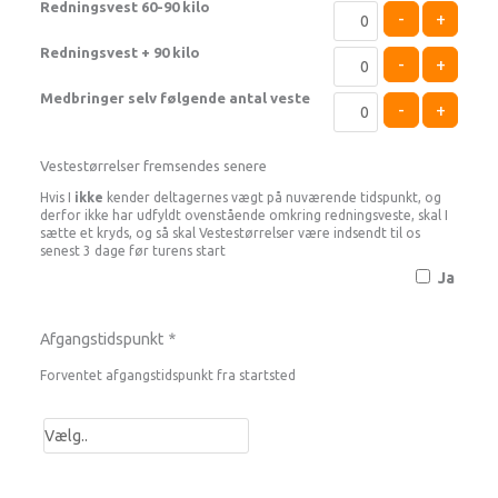
Redningsvest 60-90 kilo
-
+
Redningsvest + 90 kilo
-
+
Medbringer selv følgende antal veste
-
+
Vestestørrelser fremsendes senere
Hvis I
ikke
kender deltagernes vægt på nuværende tidspunkt, og
derfor ikke har udfyldt ovenstående omkring redningsveste, skal I
sætte et kryds, og så skal Vestestørrelser være indsendt til os
senest 3 dage før turens start
Ja
Afgangstidspunkt
*
Forventet afgangstidspunkt fra startsted