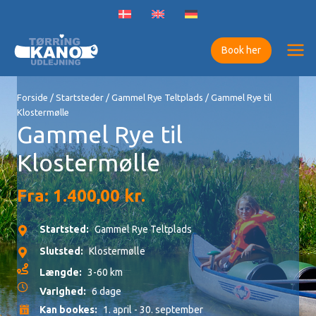
Gå
til
indholdet
Book her
Forside
/
Startsteder
/
Gammel Rye Teltplads
/ Gammel Rye til
Klostermølle
Gammel Rye til
Klostermølle
Fra:
1.400,00
kr.
Startsted:
Gammel Rye Teltplads
Slutsted:
Klostermølle
Længde:
3-60 km
Varighed:
6 dage
Kan bookes:
1. april - 30. september