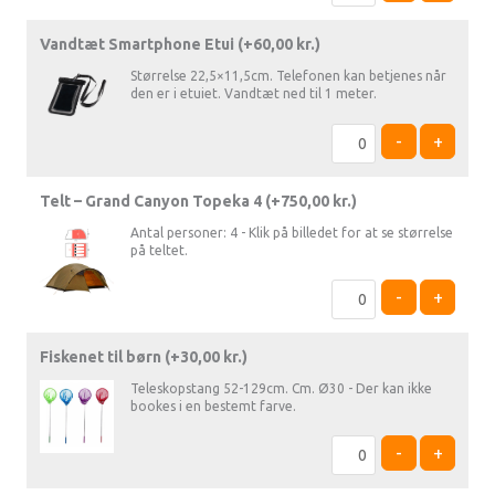
Vandtæt Smartphone Etui (+
60,00
kr.
)
Størrelse 22,5×11,5cm. Telefonen kan betjenes når
den er i etuiet. Vandtæt ned til 1 meter.
-
+
Telt – Grand Canyon Topeka 4 (+
750,00
kr.
)
Antal personer: 4 - Klik på billedet for at se størrelse
på teltet.
-
+
Fiskenet til børn (+
30,00
kr.
)
Teleskopstang 52-129cm. Cm. Ø30 - Der kan ikke
bookes i en bestemt farve.
-
+