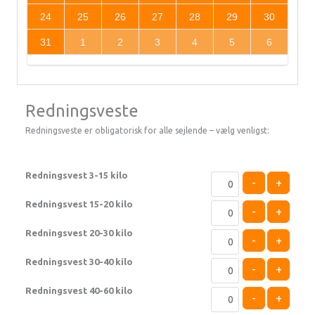
24
25
26
27
28
29
30
31
1
2
3
4
5
6
Redningsveste
Redningsveste er obligatorisk for alle sejlende – vælg venligst:
Redningsvest 3-15 kilo
-
+
Redningsvest 15-20 kilo
-
+
Redningsvest 20-30 kilo
-
+
Redningsvest 30-40 kilo
-
+
Redningsvest 40-60 kilo
-
+