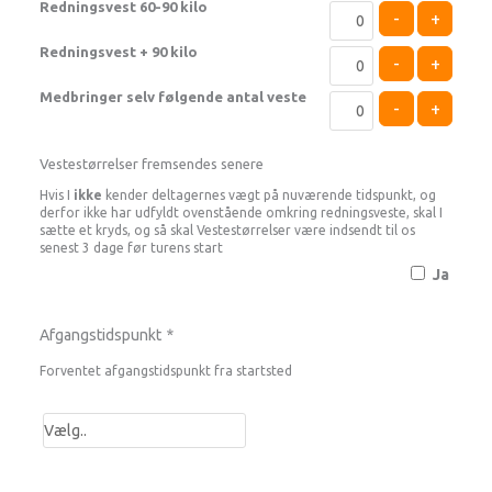
Redningsvest 60-90 kilo
-
+
Redningsvest + 90 kilo
-
+
Medbringer selv følgende antal veste
-
+
Vestestørrelser fremsendes senere
Hvis I
ikke
kender deltagernes vægt på nuværende tidspunkt, og
derfor ikke har udfyldt ovenstående omkring redningsveste, skal I
sætte et kryds, og så skal Vestestørrelser være indsendt til os
senest 3 dage før turens start
Ja
Afgangstidspunkt
*
Forventet afgangstidspunkt fra startsted