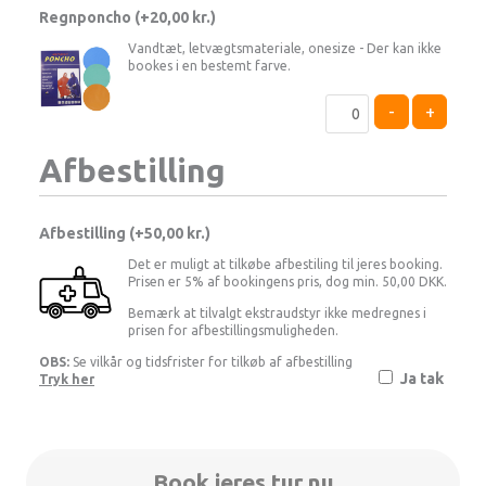
Regnponcho (+
20,00
kr.
)
Vandtæt, letvægtsmateriale, onesize - Der kan ikke
bookes i en bestemt farve.
-
+
Afbestilling
Afbestilling (
50,00 kr.
)
Det er muligt at tilkøbe afbestiling til jeres booking.
Prisen er 5% af bookingens pris, dog min. 50,00 DKK.
Bemærk at tilvalgt ekstraudstyr ikke medregnes i
prisen for afbestillingsmuligheden.
OBS:
Se vilkår og tidsfrister for tilkøb af afbestilling
Ja tak
Tryk her
Book jeres tur nu