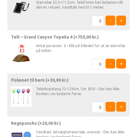
Størrelse 22,5×11,5cm. Telefonen kan betjenes når
den er i etuiet. Vandtæt ned til 1 meter.
-
+
Telt – Grand Canyon Topeka 4 (+
750,00
kr.
)
Antal personer: 4 - Klik på billedet for at se størrelse
på teltet.
-
+
Fiskenet til børn (+
30,00
kr.
)
Teleskopstang 52-129cm. Cm. Ø30 - Der kan ikke
bookes i en bestemt farve.
-
+
Regnponcho (+
20,00
kr.
)
Vandtæt, letvægtsmateriale, onesize - Der kan ikke
bookes i en bestemt farve.