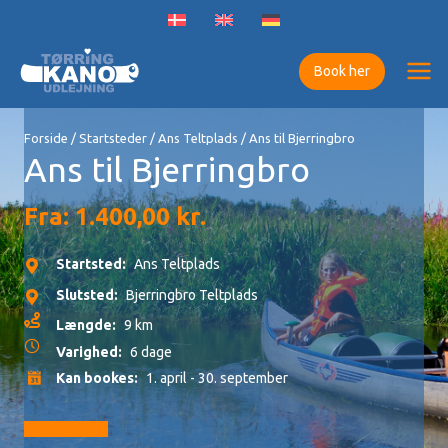
Gå
til
indholdet
Book her
Forside
/
Startsteder
/
Ans Teltplads
/ Ans til Bjerringbro
Ans til Bjerringbro
Fra:
1.400,00
kr.
Startsted:
Ans Teltplads
Slutsted:
Bjerringbro Teltplads
Længde:
9 km
Varighed:
6 dage
Kan bookes:
1. april - 30. september
Gå til booking