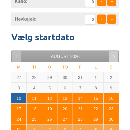
Kano:
-
+
Havkajak:
-
+
Vælg startdato
AUGUST
2026
M
TI
O
TO
F
L
S
27
28
29
30
31
1
2
3
4
5
6
7
8
9
10
11
12
13
14
15
16
17
18
19
20
21
22
23
24
25
26
27
28
29
30
31
1
2
3
4
5
6