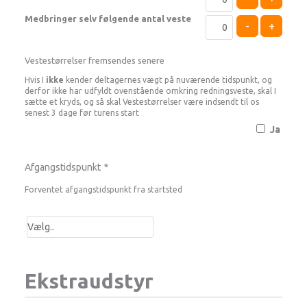
Medbringer selv følgende antal veste
-
+
Vestestørrelser fremsendes senere
Hvis I
ikke
kender deltagernes vægt på nuværende tidspunkt, og
derfor ikke har udfyldt ovenstående omkring redningsveste, skal I
sætte et kryds, og så skal Vestestørrelser være indsendt til os
senest 3 dage før turens start
Ja
Afgangstidspunkt
*
Forventet afgangstidspunkt fra startsted
Ekstraudstyr