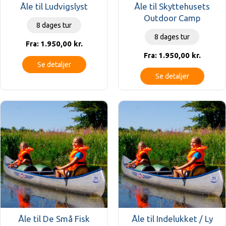
Åle til Ludvigslyst
Åle til Skyttehusets
Outdoor Camp
8 dages tur
8 dages tur
1.950,00
kr.
Fra:
1.950,00
kr.
Fra:
Se detaljer
Se detaljer
Åle til De Små Fisk
Åle til Indelukket / Ly