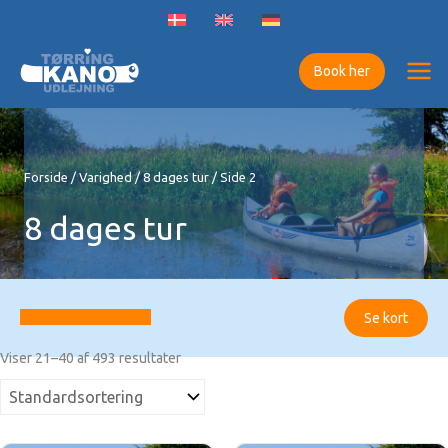
Gå
til
indholdet
Book her
Forside
/
Varighed
/
8 dages tur
/ Side 2
8 dages tur
Filtrer resultater
Se kort
Viser 21–40 af 493 resultater