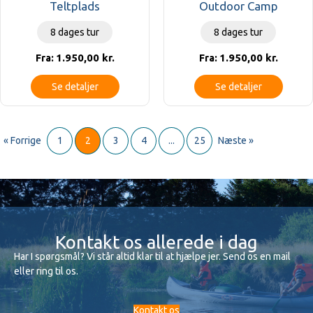
Teltplads
Outdoor Camp
8 dages tur
8 dages tur
1.950,00
kr.
1.950,00
kr.
Fra:
Fra:
Se detaljer
Se detaljer
« Forrige
1
2
3
4
...
25
Næste »
Kontakt os allerede i dag
Har I spørgsmål? Vi står altid klar til at hjælpe jer. Send os en mail
eller ring til os.
Kontakt os