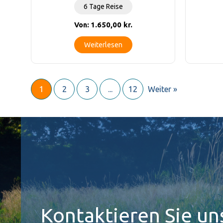
6 Tage Reise
1.650,00
kr.
Von:
Weiterlesen
1
2
3
...
12
Weiter »
Kontaktieren Sie un