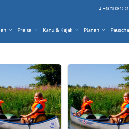
+45 75 80 13 01
hen
Preise
Kanu & Kajak
Planen
Pauscha