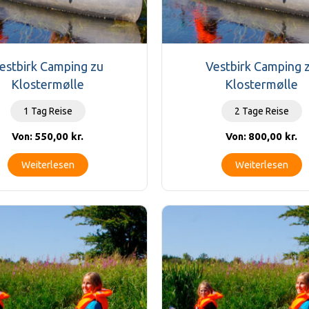
estbirk Camping zu
Vestbirk Camping 
Klostermølle
Klostermølle
1 Tag Reise
2 Tage Reise
550,00
kr.
800,00
kr.
Von:
Von:
Weiterlesen
Weiterlesen