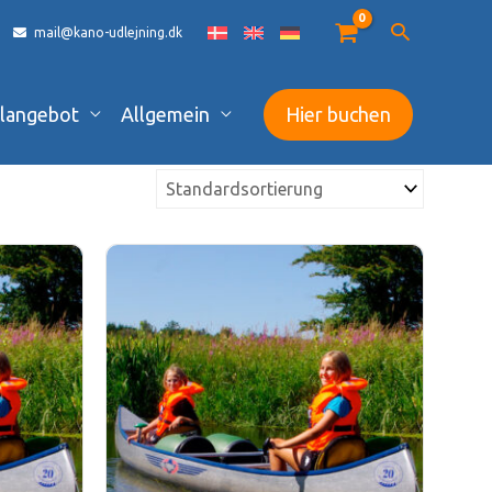
mail@kano-udlejning.dk
langebot
Allgemein
Hier buchen