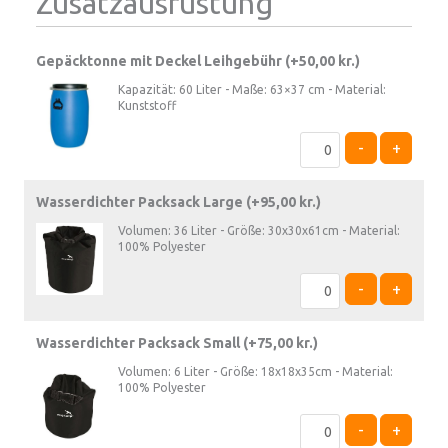
Zusatzausrüstung
Gepäcktonne mit Deckel Leihgebühr (+
50,00
kr.
)
Kapazität: 60 Liter - Maße: 63×37 cm - Material:
Kunststoff
-
+
Wasserdichter Packsack Large (+
95,00
kr.
)
Volumen: 36 Liter - Größe: 30x30x61cm - Material:
100% Polyester
-
+
Wasserdichter Packsack Small (+
75,00
kr.
)
Volumen: 6 Liter - Größe: 18x18x35cm - Material:
100% Polyester
-
+