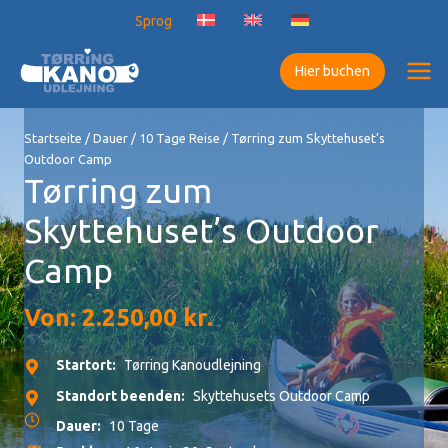
Zum
Sprog
Inhalt
springen
Hier buchen
Startseite
/
Dauer
/
10 Tage Reise
/ Tørring zum Skyttehuset’s
Outdoor Camp
Tørring zum
Skyttehuset’s Outdoor
Camp
Von:
2.250,00
kr.
Startort:
Tørring Kanoudlejning
Standort beenden:
Skyttehusets Outdoor Camp
Dauer:
10 Tage