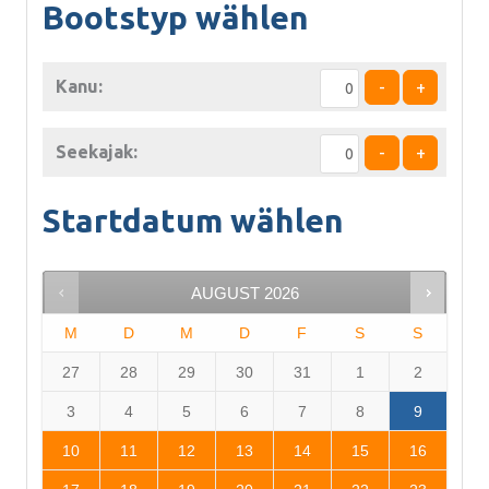
Bootstyp wählen
Kanu:
-
+
Seekajak:
-
+
Startdatum wählen
AUGUST
2026
M
D
M
D
F
S
S
27
28
29
30
31
1
2
3
4
5
6
7
8
9
10
11
12
13
14
15
16