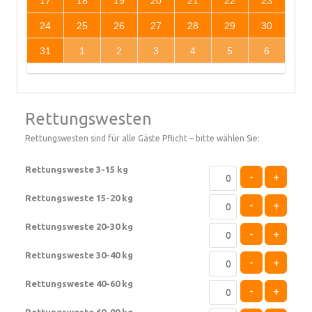
17
18
19
20
21
22
23
24
25
26
27
28
29
30
31
1
2
3
4
5
6
Rettungswesten
Rettungswesten sind für alle Gäste Pflicht – bitte wählen Sie:
Rettungsweste 3-15 kg
-
+
Rettungsweste 15-20 kg
-
+
Rettungsweste 20-30 kg
-
+
Rettungsweste 30-40 kg
-
+
Rettungsweste 40-60 kg
-
+
Rettungsweste 60-90 kg