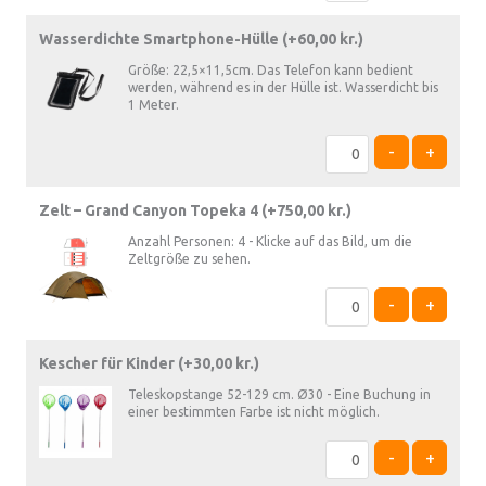
Wasserdichte Smartphone-Hülle (+
60,00
kr.
)
Größe: 22,5×11,5cm. Das Telefon kann bedient
werden, während es in der Hülle ist. Wasserdicht bis
1 Meter.
-
+
Zelt – Grand Canyon Topeka 4 (+
750,00
kr.
)
Anzahl Personen: 4 - Klicke auf das Bild, um die
Zeltgröße zu sehen.
-
+
Kescher für Kinder (+
30,00
kr.
)
Teleskopstange 52-129 cm. Ø30 - Eine Buchung in
einer bestimmten Farbe ist nicht möglich.
-
+