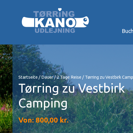
Zum
Inhalt
springen
Buc
Startseite
/
Dauer
/
2 Tage Reise
/ Tørring zu Vestbirk Camp
Tørring zu Vestbirk
Camping
Von:
800,00
kr.