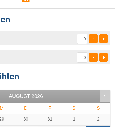
len
-
+
-
+
ählen
AUGUST
2026
M
D
F
S
S
29
30
31
1
2