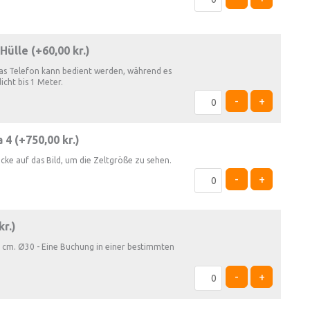
Hülle (+
60,00
kr.
)
as Telefon kann bedient werden, während es
dicht bis 1 Meter.
-
+
 4 (+
750,00
kr.
)
icke auf das Bild, um die Zeltgröße zu sehen.
-
+
kr.
)
 cm. Ø30 - Eine Buchung in einer bestimmten
-
+