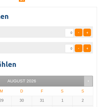
len
-
+
-
+
ählen
AUGUST
2026
M
D
F
S
S
29
30
31
1
2