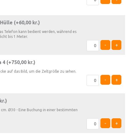
Hülle (+
60,00
kr.
)
as Telefon kann bedient werden, während es
dicht bis 1 Meter.
-
+
 4 (+
750,00
kr.
)
icke auf das Bild, um die Zeltgröße zu sehen.
-
+
kr.
)
 cm. Ø30 - Eine Buchung in einer bestimmten
-
+