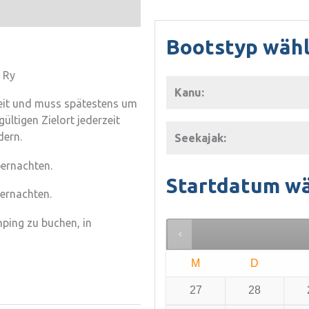
Bootstyp wäh
 Ry
Kanu:
eit und muss spätestens um
ltigen Zielort jederzeit
dern.
Seekajak:
ernachten.
Startdatum w
ernachten.
ping zu buchen, in
M
D
27
28