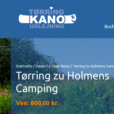
Zum
Inhalt
springen
Buc
Startseite
/
Dauer
/
2 Tage Reise
/ Tørring zu Holmens Cam
Tørring zu Holmens
Camping
Von:
800,00
kr.