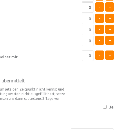
-
+
-
+
-
+
-
+
-
+
elbst mit
übermittelt
zum jetzigen Zeitpunkt
nicht
kennst und
ungswesten nicht ausgefüllt hast, setze
ssen uns dann spätestens 3 Tage vor
Ja