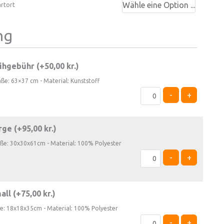
artort
ng
ihgebühr (+
50,00
kr.
)
aße: 63×37 cm - Material: Kunststoff
-
+
rge (+
95,00
kr.
)
öße: 30x30x61cm - Material: 100% Polyester
-
+
all (+
75,00
kr.
)
ße: 18x18x35cm - Material: 100% Polyester
-
+