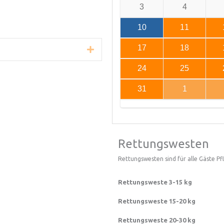
3
4
10
11
17
18
Erweitern Sie
24
25
31
1
Rettungswesten
Rettungswesten sind für alle Gäste Pfli
Rettungsweste 3-15 kg
Rettungsweste 15-20 kg
Rettungsweste 20-30 kg