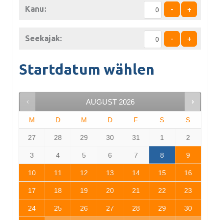
Kanu:
-
+
Seekajak:
-
+
Startdatum wählen
AUGUST
2026
M
D
M
D
F
S
S
27
28
29
30
31
1
2
3
4
5
6
7
8
9
10
11
12
13
14
15
16
17
18
19
20
21
22
23
24
25
26
27
28
29
30