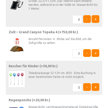
Größe: 22,5×11,5cm. Das Telefon kann bedient
werden, während es in der Hülle ist. Wasserdicht bis
1 Meter.
-
+
Zelt – Grand Canyon Topeka 4 (+
750,00
kr.
)
Anzahl Personen: 4 - Klicke auf das Bild, um die
Zeltgröße zu sehen.
-
+
Kescher für Kinder (+
30,00
kr.
)
Teleskopstange 52-129 cm. Ø30 - Eine Buchung in
einer bestimmten Farbe ist nicht möglich.
-
+
Regenponcho (+
20,00
kr.
)
Wasserdicht, Leichtgewichtsmaterial, Einheitsgröße