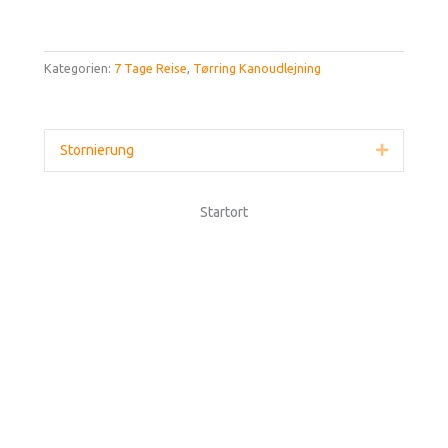
Kategorien:
7 Tage Reise
,
Tørring Kanoudlejning
Stornierung
Erweitern
Startort