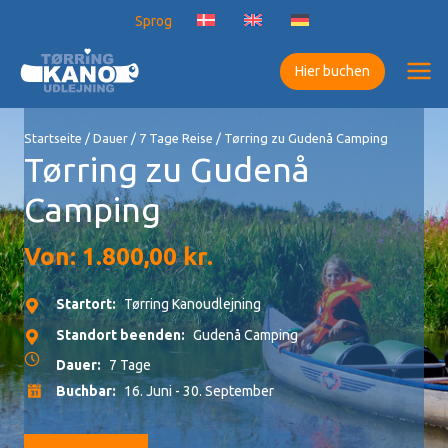
Zum
Sprog
Inhalt
springen
Hier buchen
Startseite
/
Dauer
/
7 Tage Reise
/ Tørring zu Gudenå Camping
Tørring zu Gudenå
Camping
Von:
1.800,00
kr.
Startort:
Tørring Kanoudlejning
Standort beenden:
Gudenå Camping
Dauer:
7 Tage
Buchbar:
16. Juni - 30. September
Zur Buchung gehen