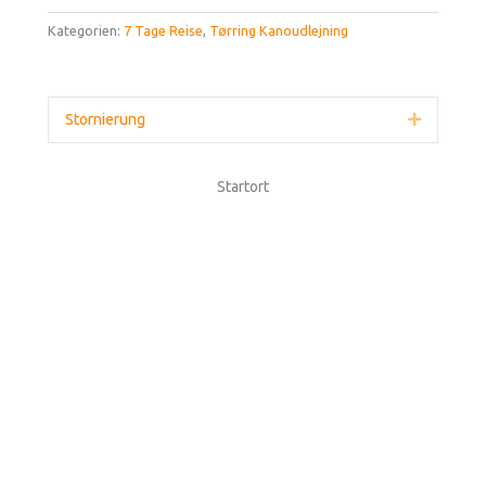
Kategorien:
7 Tage Reise
,
Tørring Kanoudlejning
Stornierung
Erweitern
Startort