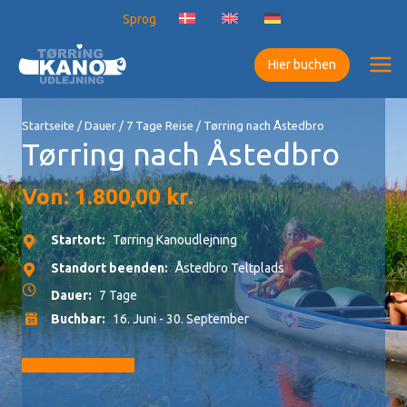
Zum
Sprog
Inhalt
springen
Hier buchen
Startseite
/
Dauer
/
7 Tage Reise
/ Tørring nach Åstedbro
Tørring nach Åstedbro
Von:
1.800,00
kr.
Startort:
Tørring Kanoudlejning
Standort beenden:
Åstedbro Teltplads
Dauer:
7 Tage
Buchbar:
16. Juni - 30. September
Zur Buchung gehen