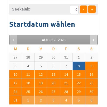
Seekajak:
-
+
Startdatum wählen
AUGUST
2026
M
D
M
D
F
S
S
27
28
29
30
31
1
2
3
4
5
6
7
8
9
10
11
12
13
14
15
16
17
18
19
20
21
22
23
24
25
26
27
28
29
30
31
1
2
3
4
5
6