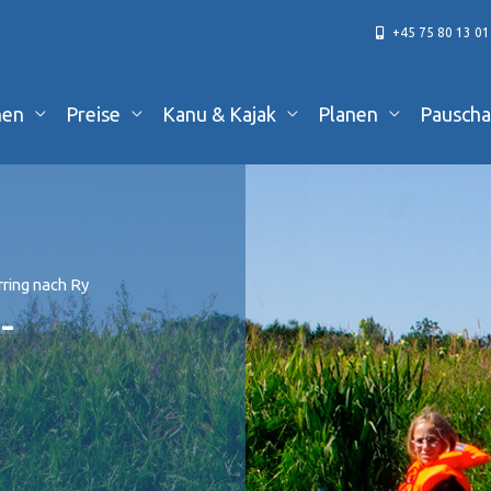
+45 75 80 13 01
hen
Preise
Kanu & Kajak
Planen
Pauscha
rring nach Ry
-