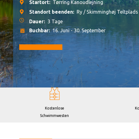
Startort:
Tørring Kanoudlejning
Standort beenden:
Ry / Skimminghøj Teltplads
Dauer:
3 Tage
Buchbar:
16. Juni - 30. September
Zur Buchung gehen
Kostenlose
Ko
Schwimmwesten