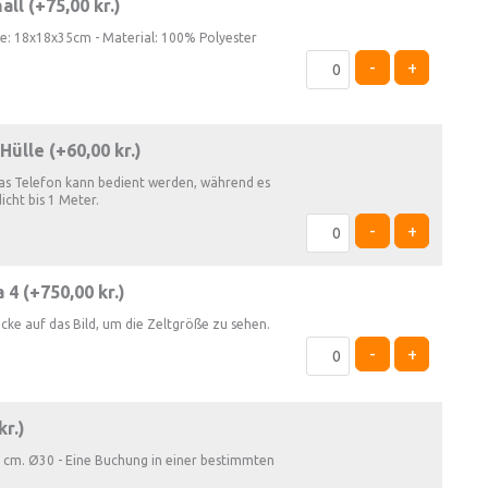
all (+
75,00
kr.
)
ße: 18x18x35cm - Material: 100% Polyester
-
+
Hülle (+
60,00
kr.
)
as Telefon kann bedient werden, während es
dicht bis 1 Meter.
-
+
 4 (+
750,00
kr.
)
icke auf das Bild, um die Zeltgröße zu sehen.
-
+
kr.
)
 cm. Ø30 - Eine Buchung in einer bestimmten