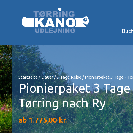
Zum
Inhalt
springen
Buc
Startseite
/
Dauer
/
3 Tage Reise
/ Pionierpaket 3 Tage - Tø
Pionierpaket 3 Tage 
Tørring nach Ry
ab
1.775,00
kr.