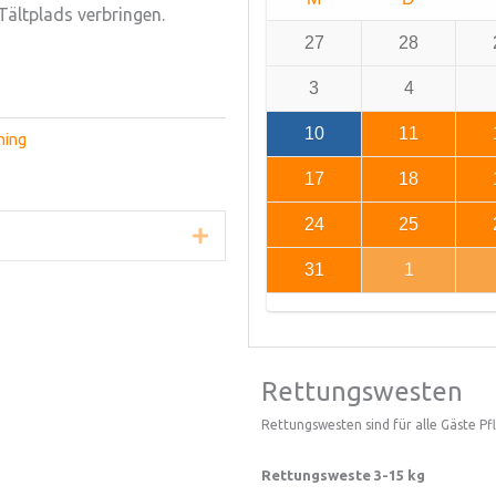
ältplads verbringen.
27
28
3
4
10
11
ning
17
18
24
25
Erweitern Sie
31
1
Rettungswesten
Rettungswesten sind für alle Gäste Pfli
Rettungsweste 3-15 kg