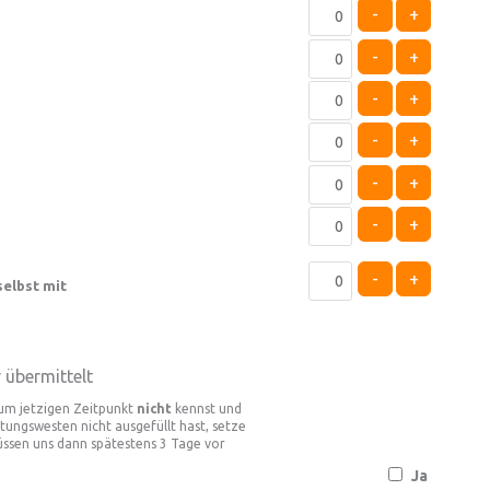
-
+
-
+
-
+
-
+
-
+
-
+
-
+
elbst mit
übermittelt
zum jetzigen Zeitpunkt
nicht
kennst und
ungswesten nicht ausgefüllt hast, setze
ssen uns dann spätestens 3 Tage vor
Ja