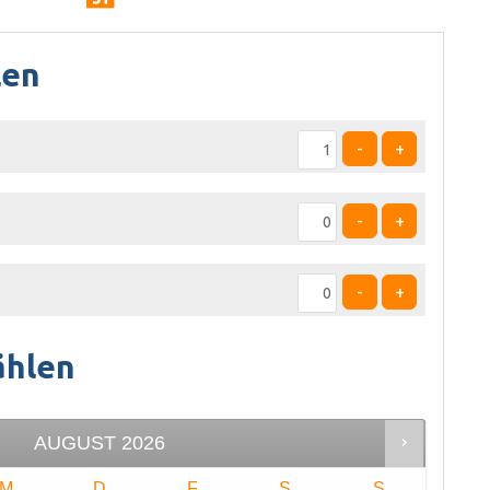
len
-
+
-
+
-
+
ählen
AUGUST
2026
M
D
F
S
S