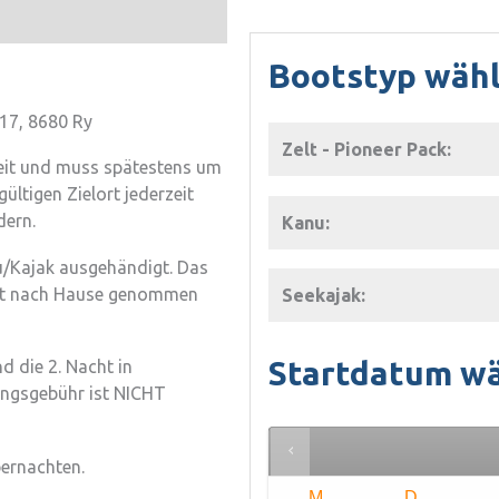
Bootstyp wäh
 17, 8680 Ry
Zelt - Pioneer Pack:
eit und muss spätestens um
ltigen Zielort jederzeit
dern.
Kanu:
u/Kajak ausgehändigt. Das
 mit nach Hause genommen
Seekajak:
Startdatum w
d die 2. Nacht in
ungsgebühr ist NICHT
ernachten.
M
D