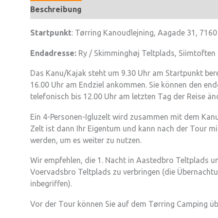
Beschreibung
Startpunkt
: Tørring Kanoudlejning, Aagade 31, 7160
Endadresse:
Ry / Skimminghøj Teltplads, Siimtoften
Das Kanu/Kajak steht um 9.30 Uhr am Startpunkt ber
16.00 Uhr am Endziel ankommen. Sie können den endgü
telefonisch bis 12.00 Uhr am letzten Tag der Reise än
Ein 4-Personen-Igluzelt wird zusammen mit dem Kan
Zelt ist dann Ihr Eigentum und kann nach der Tour
werden, um es weiter zu nutzen.
Wir empfehlen, die 1. Nacht in Aastedbro Teltplads un
Voervadsbro Teltplads zu verbringen (die Übernacht
inbegriffen).
Vor der Tour können Sie auf dem Tørring Camping üb