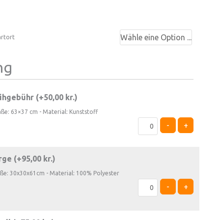
artort
ng
ihgebühr (+
50,00
kr.
)
aße: 63×37 cm - Material: Kunststoff
-
+
rge (+
95,00
kr.
)
öße: 30x30x61cm - Material: 100% Polyester
-
+