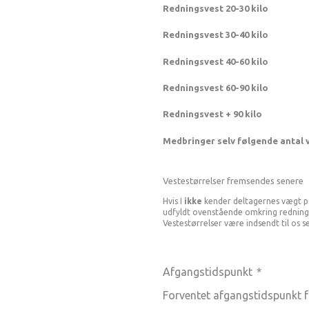
Redningsvest 20-30 kilo
Redningsvest 30-40 kilo
Redningsvest 40-60 kilo
Redningsvest 60-90 kilo
Redningsvest + 90 kilo
Medbringer selv følgende antal 
Vestestørrelser fremsendes senere
Hvis I
ikke
kender deltagernes vægt på
udfyldt ovenstående omkring redningsve
Vestestørrelser være indsendt til os s
Afgangstidspunkt
*
Forventet afgangstidspunkt f