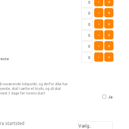
-
+
-
+
-
+
-
+
-
+
-
+
veste
 nuværende tidspunkt, og derfor ikke har
ste, skal I sætte et kryds, og så skal
enest 3 dage før turens start
Ja
ra startsted