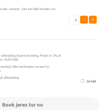
iale, onesize - Der kan ikke bookes i en
-
+
 afbestiling til jeres booking. Prisen er 5% af
in. 50,00 DKK.
raudstyr ikke medregnes i prisen for
n.
 af afbestilling
Ja tak
Book jeres tur nu