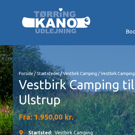
Gå
til
indholdet
Boo
Forside
/
Startsteder
/
Vestbirk Camping
/ Vestbirk Camping 
Vestbirk Camping til
Ulstrup
Fra:
1.950,00
kr.
Startsted:
Vestbirk Camping