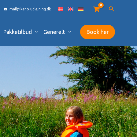
mail@kano-udlejning.dk
Pakketilbud
Generelt
Book her