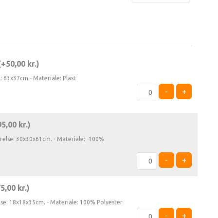
(+
50,00
kr.
)
l: 63x37cm - Materiale: Plast
-
+
95,00
kr.
)
rrelse: 30x30x61cm. - Materiale: -100%
-
+
75,00
kr.
)
else: 18x18x35cm. - Materiale: 100% Polyester
-
+