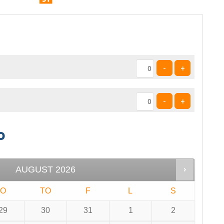
-
+
-
+
o
AUGUST
2026
O
TO
F
L
S
29
30
31
1
2