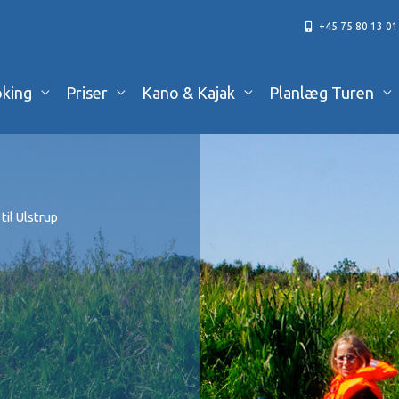
+45 75 80 13 01
king
Priser
Kano & Kajak
Planlæg Turen
til Ulstrup