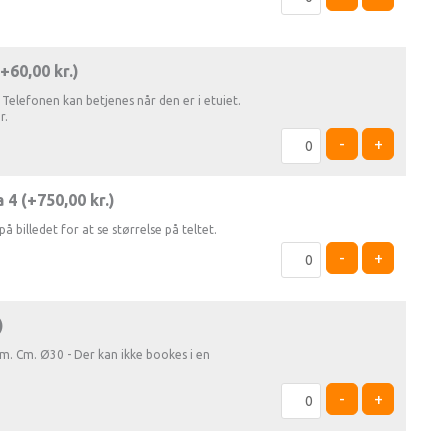
(+
60,00
kr.
)
Telefonen kan betjenes når den er i etuiet.
r.
-
+
 4 (+
750,00
kr.
)
på billedet for at se størrelse på teltet.
-
+
)
. Cm. Ø30 - Der kan ikke bookes i en
-
+