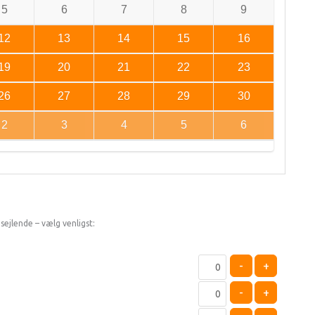
5
6
7
8
9
12
13
14
15
16
19
20
21
22
23
26
27
28
29
30
2
3
4
5
6
sejlende – vælg venligst:
-
+
-
+