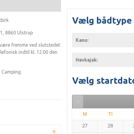
Vælg bådtype
birk
1, 8860 Ulstrup
Kano:
al være fremme ved slutstedet
lefonisk indtil kl. 12.00 den
Havkajak:
k Camping.
Vælg startdat
M
TI
27
28
Udvid