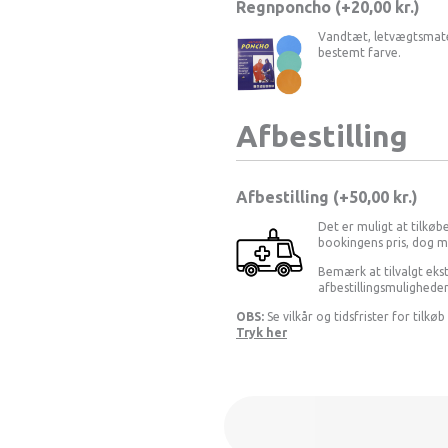
Regnponcho (+
20,00
kr.
)
Vandtæt, letvægtsmater
bestemt farve.
Afbestilling
Afbestilling (
50,00 kr.
)
Det er muligt at tilkøbe
bookingens pris, dog m
Bemærk at tilvalgt ekst
afbestillingsmulighede
OBS:
Se vilkår og tidsfrister for tilkøb
Tryk her