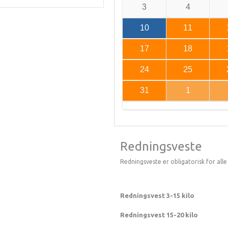
3
4
10
11
17
18
24
25
31
1
Redningsveste
Redningsveste er obligatorisk for alle 
Redningsvest 3-15 kilo
Redningsvest 15-20 kilo