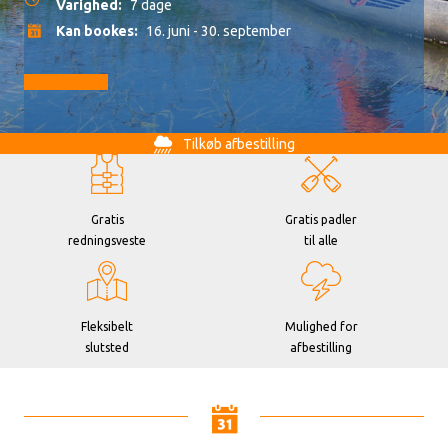
Varighed:
7 dage
Kan bookes:
16. juni - 30. september
Gå til booking
Tilkøb afbestilling
Gratis
Gratis padler
redningsveste
til alle
Fleksibelt
Mulighed for
slutsted
afbestilling