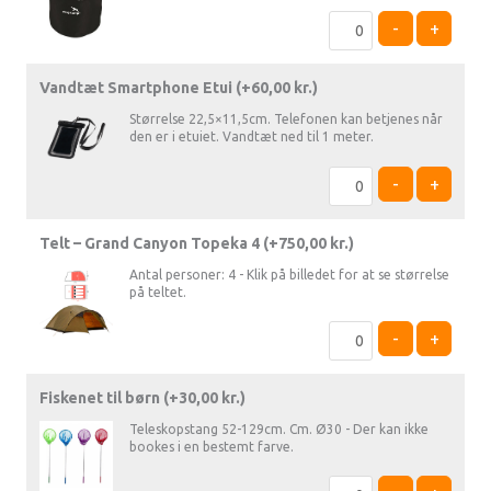
-
+
Vandtæt Smartphone Etui (+
60,00
kr.
)
Størrelse 22,5×11,5cm. Telefonen kan betjenes når
den er i etuiet. Vandtæt ned til 1 meter.
-
+
Telt – Grand Canyon Topeka 4 (+
750,00
kr.
)
Antal personer: 4 - Klik på billedet for at se størrelse
på teltet.
-
+
Fiskenet til børn (+
30,00
kr.
)
Teleskopstang 52-129cm. Cm. Ø30 - Der kan ikke
bookes i en bestemt farve.