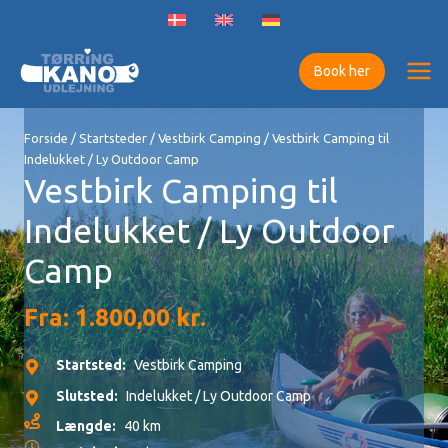
Gå
til
indholdet
Book her
Forside
/
Startsteder
/
Vestbirk Camping
/ Vestbirk Camping til
Indelukket / Ly Outdoor Camp
Vestbirk Camping til
Indelukket / Ly Outdoor
Camp
Fra:
1.800,00
kr.
Startsted:
Vestbirk Camping
Slutsted:
Indelukket / Ly Outdoor Camp
Længde:
40 km