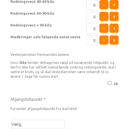
Redningsvest 40-60 kilo
-
+
Redningsvest 60-90 kilo
-
+
Redningsvest + 90 kilo
-
+
Medbringer selv følgende antal veste
-
+
Vestestørrelser fremsendes senere
Hvis I
ikke
kender deltagernes vægt på nuværende tidspunkt, og
derfor ikke har udfyldt ovenstående omkring redningsveste, skal I
sætte et kryds, og så skal Vestestørrelser være indsendt til os
senest 3 dage før turens start
Ja
Afgangstidspunkt
*
Forventet afgangstidspunkt fra startsted