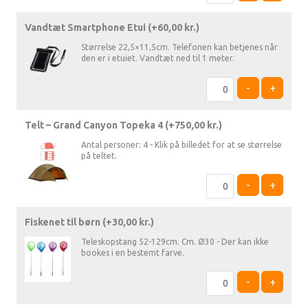
Vandtæt Smartphone Etui (+
60,00
kr.
)
Størrelse 22,5×11,5cm. Telefonen kan betjenes når
den er i etuiet. Vandtæt ned til 1 meter.
-
+
Telt – Grand Canyon Topeka 4 (+
750,00
kr.
)
Antal personer: 4 - Klik på billedet for at se størrelse
på teltet.
-
+
Fiskenet til børn (+
30,00
kr.
)
Teleskopstang 52-129cm. Cm. Ø30 - Der kan ikke
bookes i en bestemt farve.
-
+