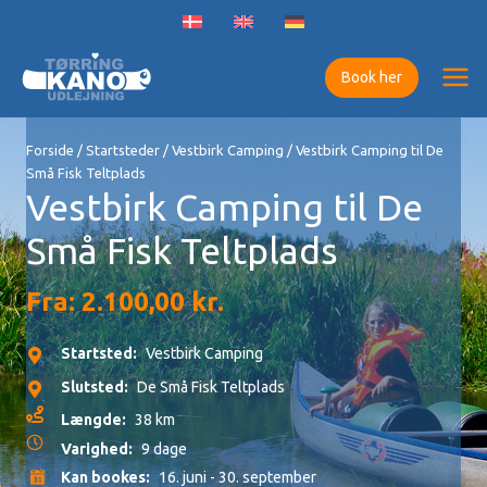
Gå
til
indholdet
Book her
Forside
/
Startsteder
/
Vestbirk Camping
/ Vestbirk Camping til De
Små Fisk Teltplads
Vestbirk Camping til De
Små Fisk Teltplads
Fra:
2.100,00
kr.
Startsted:
Vestbirk Camping
Slutsted:
De Små Fisk Teltplads
Længde:
38 km
Varighed:
9 dage
Kan bookes:
16. juni - 30. september