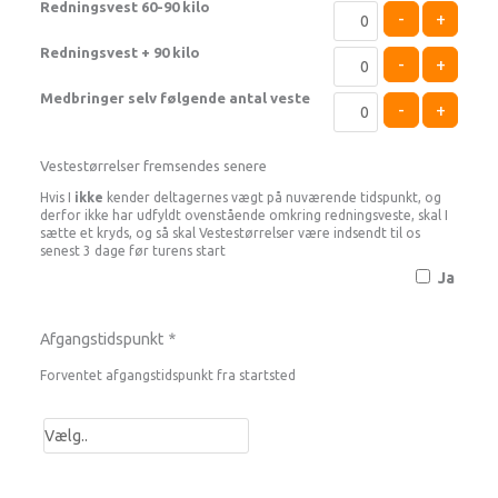
Redningsvest 60-90 kilo
-
+
Redningsvest + 90 kilo
-
+
Medbringer selv følgende antal veste
-
+
Vestestørrelser fremsendes senere
Hvis I
ikke
kender deltagernes vægt på nuværende tidspunkt, og
derfor ikke har udfyldt ovenstående omkring redningsveste, skal I
sætte et kryds, og så skal Vestestørrelser være indsendt til os
senest 3 dage før turens start
Ja
Afgangstidspunkt
*
Forventet afgangstidspunkt fra startsted