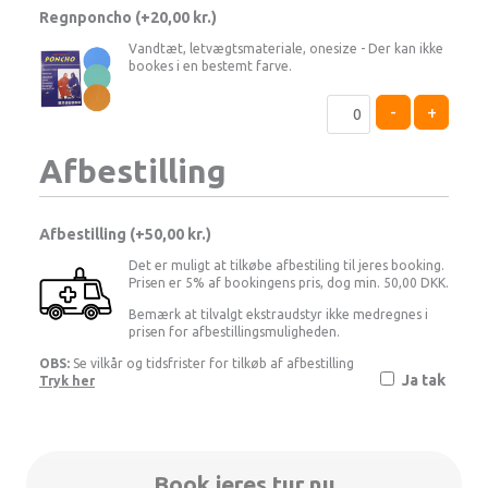
Regnponcho (+
20,00
kr.
)
Vandtæt, letvægtsmateriale, onesize - Der kan ikke
bookes i en bestemt farve.
-
+
Afbestilling
Afbestilling (
50,00 kr.
)
Det er muligt at tilkøbe afbestiling til jeres booking.
Prisen er 5% af bookingens pris, dog min. 50,00 DKK.
Bemærk at tilvalgt ekstraudstyr ikke medregnes i
prisen for afbestillingsmuligheden.
OBS:
Se vilkår og tidsfrister for tilkøb af afbestilling
Ja tak
Tryk her
Book jeres tur nu