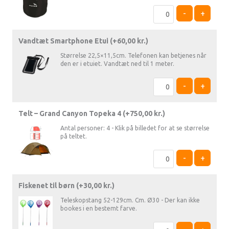
-
+
Vandtæt Smartphone Etui (+
60,00
kr.
)
Størrelse 22,5×11,5cm. Telefonen kan betjenes når
den er i etuiet. Vandtæt ned til 1 meter.
-
+
Telt – Grand Canyon Topeka 4 (+
750,00
kr.
)
Antal personer: 4 - Klik på billedet for at se størrelse
på teltet.
-
+
Fiskenet til børn (+
30,00
kr.
)
Teleskopstang 52-129cm. Cm. Ø30 - Der kan ikke
bookes i en bestemt farve.