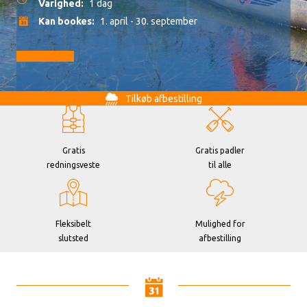
Varighed:
1 dag
Kan bookes:
1. april - 30. september
Gå til booking
Tilkøb afbestilling
Gratis
Gratis padler
redningsveste
til alle
Fleksibelt
Mulighed for
slutsted
afbestilling