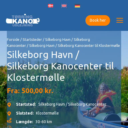
Gå
til
indholdet
Book her
Forside
/
Startsteder
/
Silkeborg Havn / Silkeborg
Kanocenter
/ Silkeborg Havn / Silkeborg Kanocenter til Klostermølle
Silkeborg Havn /
Silkeborg Kanocenter til
Klostermølle
Fra:
500,00
kr.
Startsted:
Silkeborg Havn / Silkeborg Kanocenter
Slutsted:
Klostermølle
Længde:
30-60 km