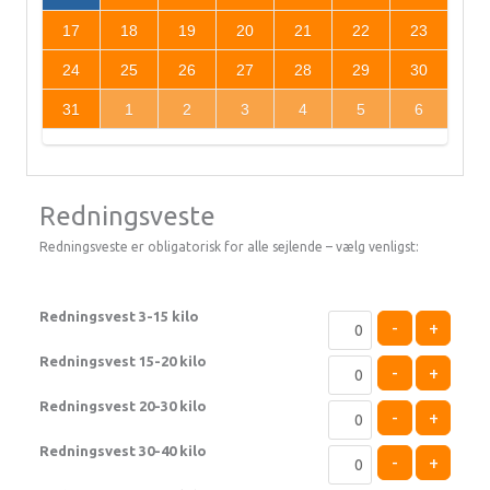
17
18
19
20
21
22
23
24
25
26
27
28
29
30
31
1
2
3
4
5
6
Redningsveste
Redningsveste er obligatorisk for alle sejlende – vælg venligst:
Redningsvest 3-15 kilo
-
+
Redningsvest 15-20 kilo
-
+
Redningsvest 20-30 kilo
-
+
Redningsvest 30-40 kilo
-
+