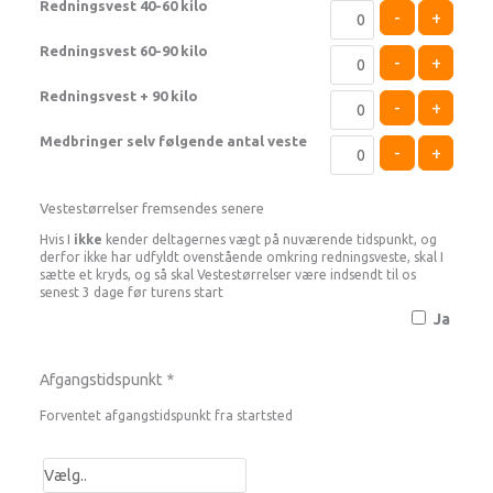
Redningsvest 40-60 kilo
-
+
Redningsvest 60-90 kilo
-
+
Redningsvest + 90 kilo
-
+
Medbringer selv følgende antal veste
-
+
Vestestørrelser fremsendes senere
Hvis I
ikke
kender deltagernes vægt på nuværende tidspunkt, og
derfor ikke har udfyldt ovenstående omkring redningsveste, skal I
sætte et kryds, og så skal Vestestørrelser være indsendt til os
senest 3 dage før turens start
Ja
Afgangstidspunkt
*
Forventet afgangstidspunkt fra startsted