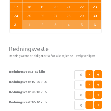
17
18
19
20
21
22
23
24
25
26
27
28
29
30
31
1
2
3
4
5
6
Redningsveste
Redningsveste er obligatorisk for alle sejlende – vælg venligst:
Redningsvest 3-15 kilo
-
+
Redningsvest 15-20 kilo
-
+
Redningsvest 20-30 kilo
-
+
Redningsvest 30-40 kilo
-
+