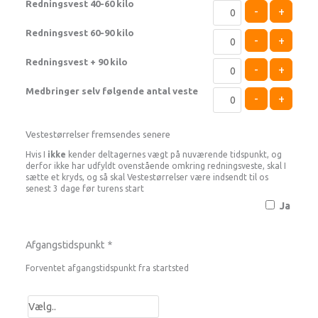
Redningsvest 40-60 kilo
-
+
Redningsvest 60-90 kilo
-
+
Redningsvest + 90 kilo
-
+
Medbringer selv følgende antal veste
-
+
Vestestørrelser fremsendes senere
Hvis I
ikke
kender deltagernes vægt på nuværende tidspunkt, og
derfor ikke har udfyldt ovenstående omkring redningsveste, skal I
sætte et kryds, og så skal Vestestørrelser være indsendt til os
senest 3 dage før turens start
Ja
Afgangstidspunkt
*
Forventet afgangstidspunkt fra startsted