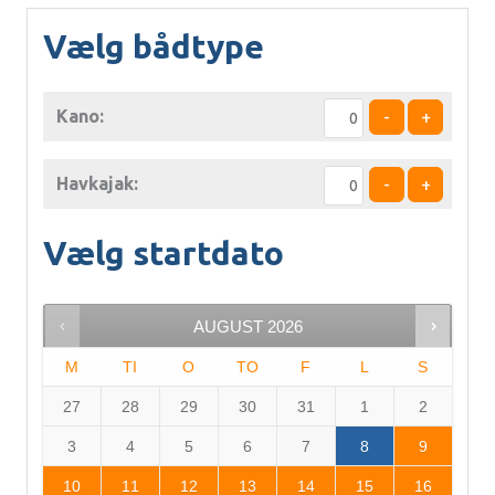
Vælg bådtype
Kano:
-
+
Havkajak:
-
+
Vælg startdato
AUGUST
2026
M
TI
O
TO
F
L
S
27
28
29
30
31
1
2
3
4
5
6
7
8
9
10
11
12
13
14
15
16