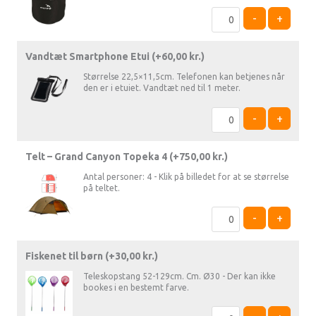
-
+
Vandtæt Smartphone Etui (+
60,00
kr.
)
Størrelse 22,5×11,5cm. Telefonen kan betjenes når
den er i etuiet. Vandtæt ned til 1 meter.
-
+
Telt – Grand Canyon Topeka 4 (+
750,00
kr.
)
Antal personer: 4 - Klik på billedet for at se størrelse
på teltet.
-
+
Fiskenet til børn (+
30,00
kr.
)
Teleskopstang 52-129cm. Cm. Ø30 - Der kan ikke
bookes i en bestemt farve.