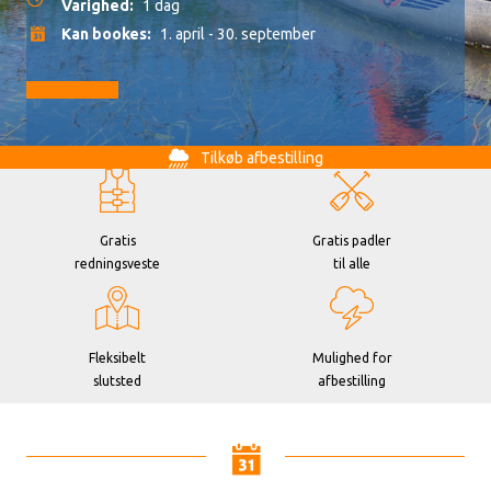
Varighed:
1 dag
Kan bookes:
1. april - 30. september
Gå til booking
Tilkøb afbestilling
Gratis
Gratis padler
redningsveste
til alle
Fleksibelt
Mulighed for
slutsted
afbestilling