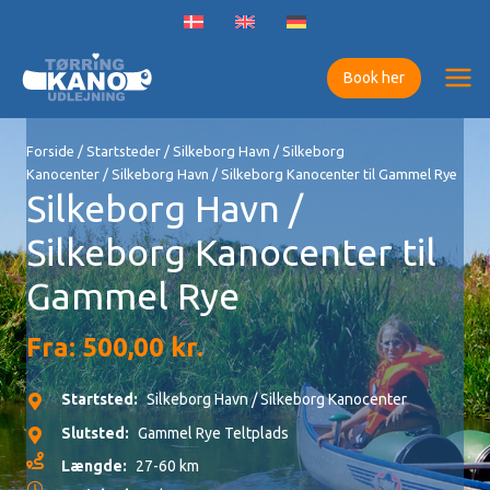
Gå
til
indholdet
Book her
Forside
/
Startsteder
/
Silkeborg Havn / Silkeborg
Kanocenter
/ Silkeborg Havn / Silkeborg Kanocenter til Gammel Rye
Silkeborg Havn /
Silkeborg Kanocenter til
Gammel Rye
Fra:
500,00
kr.
Startsted:
Silkeborg Havn / Silkeborg Kanocenter
Slutsted:
Gammel Rye Teltplads
Længde:
27-60 km