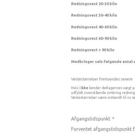
Redningsvest 20-30 kilo
Redningsvest 30-40 kilo
Redningsvest 40-60 kilo
Redningsvest 60-90 kilo
Redningsvest + 90 kilo
Medbringer selv følgende antal 
Vestestørrelser fremsendes senere
Hvis I
ikke
kender deltagernes vægt på
udfyldt ovenstående omkring redningsve
Vestestørrelser være indsendt til os s
Afgangstidspunkt
*
Forventet afgangstidspunkt f