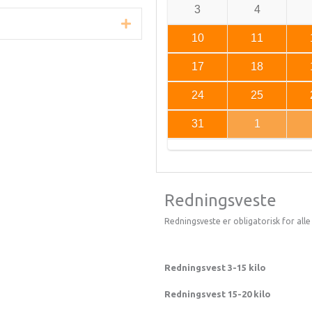
3
4
Udvid
10
11
17
18
24
25
31
1
Redningsveste
Redningsveste er obligatorisk for alle 
Redningsvest 3-15 kilo
Redningsvest 15-20 kilo