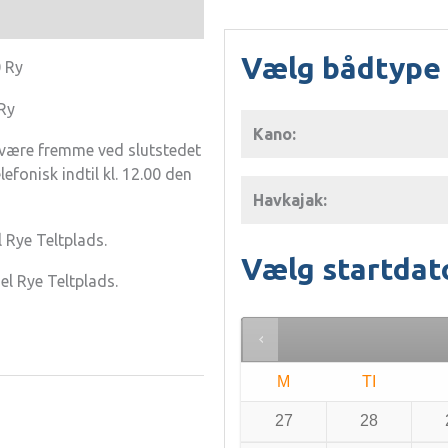
Vælg bådtype
0 Ry
Ry
Kano:
al være fremme ved slutstedet
lefonisk indtil kl. 12.00 den
Havkajak:
 Rye Teltplads.
Vælg startdat
el Rye Teltplads.
M
TI
27
28