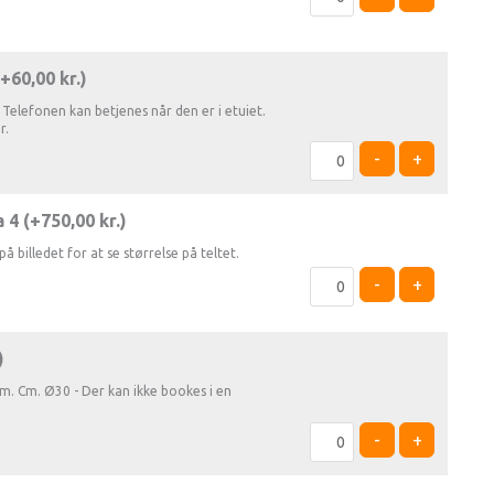
(+
60,00
kr.
)
Telefonen kan betjenes når den er i etuiet.
r.
-
+
 4 (+
750,00
kr.
)
på billedet for at se størrelse på teltet.
-
+
)
. Cm. Ø30 - Der kan ikke bookes i en
-
+