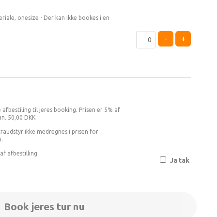
iale, onesize - Der kan ikke bookes i en
-
+
 afbestiling til jeres booking. Prisen er 5% af
in. 50,00 DKK.
raudstyr ikke medregnes i prisen for
n.
 af afbestilling
Ja tak
Book jeres tur nu