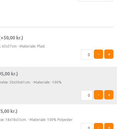
(+
50,00
kr.
)
l: 63x37cm - Materiale: Plast
-
+
95,00
kr.
)
rrelse: 30x30x61cm. - Materiale: -100%
-
+
75,00
kr.
)
else: 18x18x35cm. - Materiale: 100% Polyester
-
+