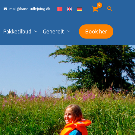
mail@kano-udlejning.dk
Pakketilbud
Generelt
Book her