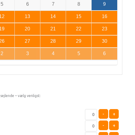
5
6
7
8
9
12
13
14
15
16
19
20
21
22
23
26
27
28
29
30
2
3
4
5
6
sejlende – vælg venligst:
-
+
-
+