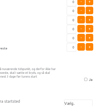
-
+
-
+
-
+
-
+
-
+
-
+
veste
 nuværende tidspunkt, og derfor ikke har
ste, skal I sætte et kryds, og så skal
enest 3 dage før turens start
Ja
ra startsted