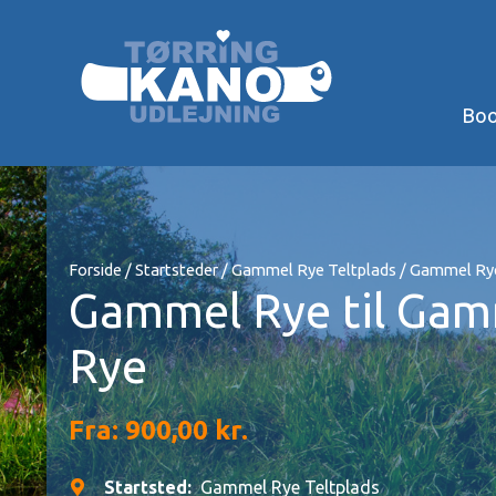
Gå
til
indholdet
Boo
Forside
/
Startsteder
/
Gammel Rye Teltplads
/ Gammel Rye
Gammel Rye til Ga
Rye
Fra:
900,00
kr.
Startsted:
Gammel Rye Teltplads