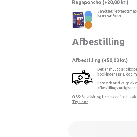
Regnponcho (+
20,00
kr.
)
Vandtæt, letvægtsmater
bestemt farve.
Afbestilling
Afbestilling (
50,00 kr.
)
Det er muligt at tilkøbe
bookingens pris, dog m
Bemærk at tilvalgt ekst
afbestillingsmulighede
OBS:
Se vilkår og tidsfrister for tilkøb
Tryk her