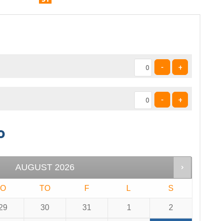
-
+
-
+
o
AUGUST
2026
O
TO
F
L
S
29
30
31
1
2