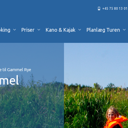
+45 75 80 13 01
king
Priser
Kano & Kajak
Planlæg Turen
 til Gammel Rye
mmel