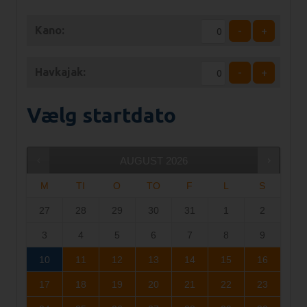
Kano:
-
+
Havkajak:
-
+
Vælg startdato
AUGUST
2026
M
TI
O
TO
F
L
S
27
28
29
30
31
1
2
3
4
5
6
7
8
9
10
11
12
13
14
15
16
17
18
19
20
21
22
23