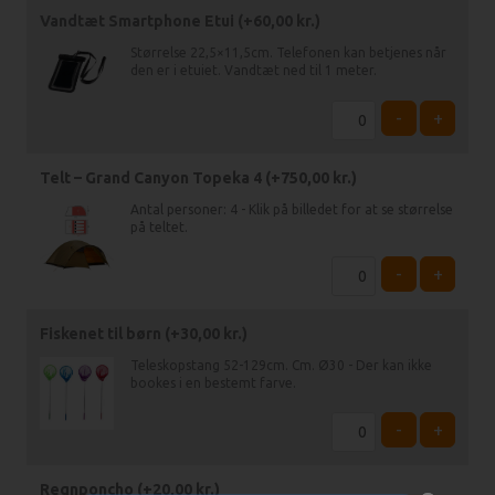
Vandtæt Smartphone Etui (+
60,00
kr.
)
Størrelse 22,5×11,5cm. Telefonen kan betjenes når
den er i etuiet. Vandtæt ned til 1 meter.
-
+
Telt – Grand Canyon Topeka 4 (+
750,00
kr.
)
Antal personer: 4 - Klik på billedet for at se størrelse
på teltet.
-
+
Fiskenet til børn (+
30,00
kr.
)
Teleskopstang 52-129cm. Cm. Ø30 - Der kan ikke
bookes i en bestemt farve.
-
+
Regnponcho (+
20,00
kr.
)