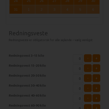
24
25
26
27
28
29
30
31
1
2
3
4
5
6
Redningsveste
Redningsveste er obligatorisk for alle sejlende – vælg venligst:
Redningsvest 3-15 kilo
-
+
Redningsvest 15-20 kilo
-
+
Redningsvest 20-30 kilo
-
+
Redningsvest 30-40 kilo
-
+
Redningsvest 40-60 kilo
-
+
Redningsvest 60-90 kilo
-
+