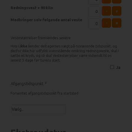
Redningsvest + 90 kilo
-
+
Medbringer selv følgende antal veste
-
+
Vestestørrelser fremsendes senere
Hvis I
ikke
kender deltagernes vægt på nuværende tidspunkt, og
derfor ikke har udfyldt ovenstående omkring redningsveste, skal I
sætte et kryds, og så skal Vestestørrelser være indsendt til os
senest 3 dage før turens start
Ja
Afgangstidspunkt
*
Forventet afgangstidspunkt fra startsted