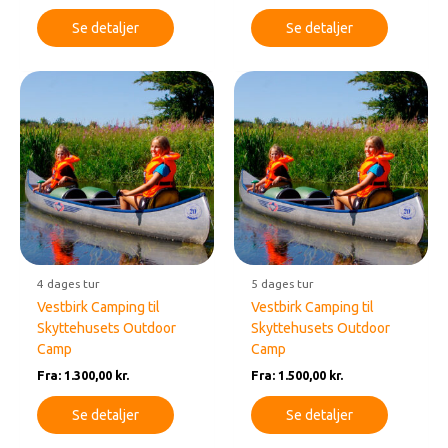
Se detaljer
Se detaljer
4 dages tur
5 dages tur
Vestbirk Camping til
Vestbirk Camping til
Skyttehusets Outdoor
Skyttehusets Outdoor
Camp
Camp
Fra:
1.300,00
kr.
Fra:
1.500,00
kr.
Se detaljer
Se detaljer