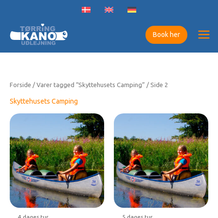
Gå
til
indholdet
Book her
Forside
/
Varer tagged “Skyttehusets Camping”
/ Side 2
Skyttehusets Camping
4 dages tur
5 dages tur